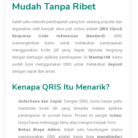
Mudah Tanpa Ribet
Salah satu metode pembayaran yang kini sedang populer dan
digunakan oleh banyak situs judi online adalah
QRIS (Quick
Response Code Indonesian Standard)
. QRIS
memungkinkan kamu untuk melakukan pembayaran
menggunakan kode QR yang dapat dipindai langsung
dengan berbagai aplikasi pembayaran. Di
Mantap168
, kamu
sudah bisa menggunakan QRIS untuk melakukan
deposit
dengan cepat dan aman.
Kenapa QRIS Itu Menarik?
Sederhana dan Cepat:
Dengan QRIS, kamu hanya perlu
memindai kode QR yang tersedia melalui aplikasi
pembayaran di ponsel kamu. Proses ini sangat
instan
,
tanpa harus menunggu lama atau mengisi banyak form.
Bebas Biaya Admin:
Salah satu keuntungan utama
menggunakan QRIS adalah kamu bisa
menghindari