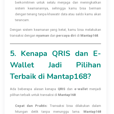
berkomitmen untuk selalu menjaga dan meningkatkan
sistem keamanannya, sehingga kamu bisa bermain
dengan tenang tanpa khawatir data atau saldo kamu akan
terancam.
Dengan sistem keamanan yang ketat, kamu bisa melakukan
transaksi dengan
nyaman
dan
percaya diri
di
Mantap168
.
5. Kenapa QRIS dan E-
Wallet Jadi Pilihan
Terbaik di Mantap168?
Ada beberapa alasan kenapa
QRIS
dan
e-wallet
menjadi
pilihan terbaik untuk transaksi di
Mantap168
:
Cepat dan Praktis:
Transaksi bisa dilakukan dalam
hitungan detik tanpa menunggu lama.
Mantap168