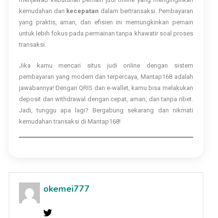
kemudahan dan
kecepatan
dalam bertransaksi. Pembayaran
yang praktis, aman, dan efisien ini memungkinkan pemain
untuk lebih fokus pada permainan tanpa khawatir soal proses
transaksi.
Jika kamu mencari situs judi online dengan sistem
pembayaran yang modern dan terpercaya, Mantap168 adalah
jawabannya! Dengan QRIS dan e-wallet, kamu bisa melakukan
deposit dan withdrawal dengan cepat, aman, dan tanpa ribet.
Jadi, tunggu apa lagi? Bergabung sekarang dan nikmati
kemudahan transaksi di Mantap168!
okemei777