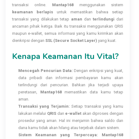
transaksi online.
Mantap168
menggunakan sistem
keamanan berlapis
untuk memastikan bahwa setiap
transaksi yang dilakukan tetap
aman
dan
terlindungi
dari
ancaman pihak ketiga. Baik itu transaksi menggunakan QRIS
maupun e-wallet, semua informasi yang kamu kirimkan akan
dienkripsi dengan
SSL (Secure Socket Layer)
yang kuat.
Kenapa Keamanan Itu Vital?
Mencegah Pencurian Data:
Dengan enkripsi yang kuat,
data pribadi dan informasi pembayaran kamu akan
terlindungi dari pencurian. Bahkan jika terjadi upaya
peretasan,
Mantap168
memastikan data kamu tetap
aman.
Transaksi yang Terjamin:
Setiap transaksi yang kamu
lakukan melalui
QRIS
dan
e-wallet
akan diproses dengan
prosedur yang aman. Hal ini menjamin bahwa saldo dan
dana kamu tidak akan hilang atau terjebak dalam sistem.
Sistem Keamanan yang Terpercaya:
Mantap168