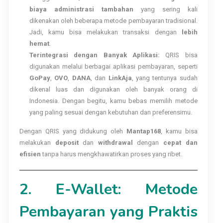
biaya administrasi tambahan
yang sering kali
dikenakan oleh beberapa metode pembayaran tradisional.
Jadi, kamu bisa melakukan transaksi dengan
lebih
hemat
.
Terintegrasi dengan Banyak Aplikasi:
QRIS bisa
digunakan melalui berbagai aplikasi pembayaran, seperti
GoPay
,
OVO
,
DANA
, dan
LinkAja
, yang tentunya sudah
dikenal luas dan digunakan oleh banyak orang di
Indonesia. Dengan begitu, kamu bebas memilih metode
yang paling sesuai dengan kebutuhan dan preferensimu.
Dengan QRIS yang didukung oleh
Mantap168
, kamu bisa
melakukan
deposit
dan
withdrawal
dengan
cepat dan
efisien
tanpa harus mengkhawatirkan proses yang ribet.
2. E-Wallet: Metode
Pembayaran yang Praktis