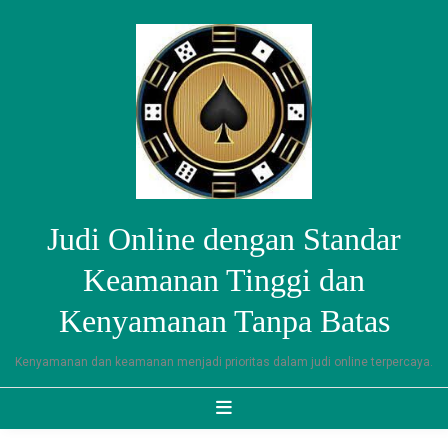
Skip
to
content
Judi Online dengan Standar
Keamanan Tinggi dan
Kenyamanan Tanpa Batas
Kenyamanan dan keamanan menjadi prioritas dalam judi online terpercaya.