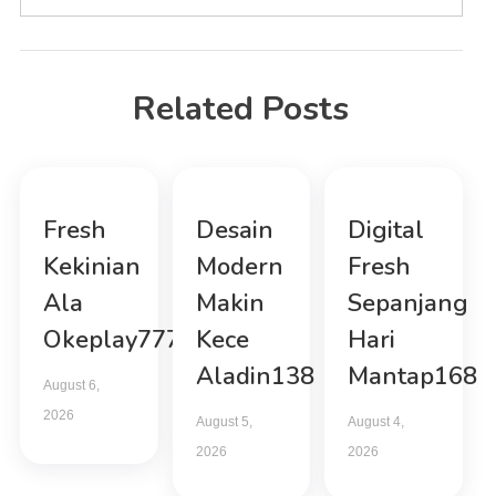
Related Posts
Fresh
Desain
Digital
Kekinian
Modern
Fresh
Ala
Makin
Sepanjang
Okeplay777
Kece
Hari
Aladin138
Mantap168
August 6,
2026
August 5,
August 4,
2026
2026