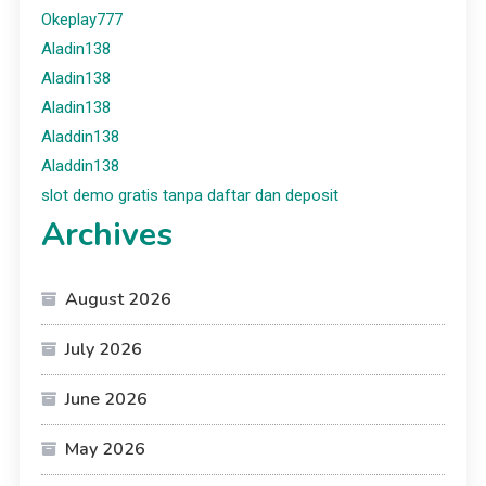
Okeplay777
Aladin138
Aladin138
Aladin138
Aladdin138
Aladdin138
slot demo gratis tanpa daftar dan deposit
Archives
August 2026
July 2026
June 2026
May 2026