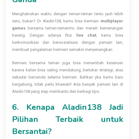
Menghabiskan waktu dengan teman-teman tentu jauh lebih
seru, bukan? Di Aladin138, kamu bisa bermain
multiplayer
games
bersama teman-temanmu dan meraih kemenangan
bareng. Dengan adanya fitur
live chat
, kamu bisa
berkomunikasi dan bersosialisasi dengan pemain lain,
membuat pengalaman bermain semakin menyenangkan.
Bermain bersama teman juga bisa menambah keseruan
karena kalian bisa saling mendukung, bertukar strategi, atau
sekadar bercanda selama bermain. Bahkan jika kamu baru
bergabung, tidak perlu khawatir! Ada banyak pemain lain di
Aladin138 yang siap membantu dan berbagi tips.
6. Kenapa Aladin138 Jadi
Pilihan Terbaik untuk
Bersantai?