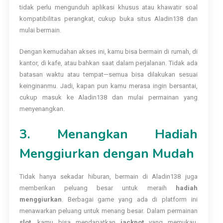
tidak perlu mengunduh aplikasi khusus atau khawatir soal
kompatibilitas perangkat, cukup buka situs Aladin138 dan
mulai bermain.
Dengan kemudahan akses ini, kamu bisa bermain di rumah, di
kantor, di kafe, atau bahkan saat dalam perjalanan. Tidak ada
batasan waktu atau tempat—semua bisa dilakukan sesuai
keinginanmu. Jadi, kapan pun kamu merasa ingin bersantai,
cukup masuk ke Aladin138 dan mulai permainan yang
menyenangkan.
3. Menangkan Hadiah
Menggiurkan dengan Mudah
Tidak hanya sekadar hiburan, bermain di Aladin138 juga
memberikan peluang besar untuk meraih
hadiah
menggiurkan
. Berbagai game yang ada di platform ini
menawarkan peluang untuk menang besar. Dalam permainan
slot
, kamu bisa mendapatkan
jackpot
yang memukau,