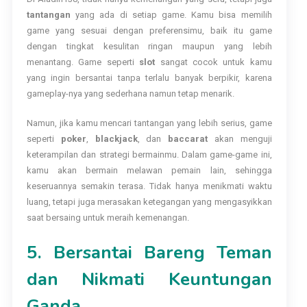
tantangan
yang ada di setiap game. Kamu bisa memilih
game yang sesuai dengan preferensimu, baik itu game
dengan tingkat kesulitan ringan maupun yang lebih
menantang. Game seperti
slot
sangat cocok untuk kamu
yang ingin bersantai tanpa terlalu banyak berpikir, karena
gameplay-nya yang sederhana namun tetap menarik.
Namun, jika kamu mencari tantangan yang lebih serius, game
seperti
poker
,
blackjack
, dan
baccarat
akan menguji
keterampilan dan strategi bermainmu. Dalam game-game ini,
kamu akan bermain melawan pemain lain, sehingga
keseruannya semakin terasa. Tidak hanya menikmati waktu
luang, tetapi juga merasakan ketegangan yang mengasyikkan
saat bersaing untuk meraih kemenangan.
5. Bersantai Bareng Teman
dan Nikmati Keuntungan
Ganda