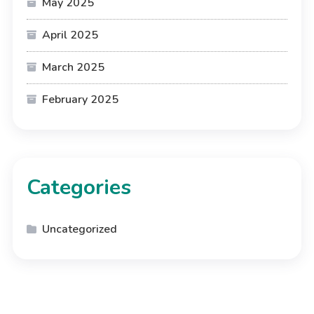
May 2025
April 2025
March 2025
February 2025
Categories
Uncategorized