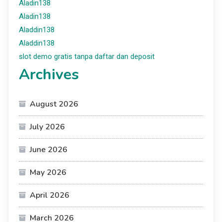
Aladin138
Aladin138
Aladdin138
Aladdin138
slot demo gratis tanpa daftar dan deposit
Archives
August 2026
July 2026
June 2026
May 2026
April 2026
March 2026