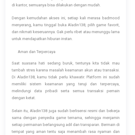
di kantor, semuanya bisa dilakukan dengan mudah.
Dengan kemudahan akses ini, setiap kali merasa badmood
menyerang, kamu tinggal buka Aladin138, pilih game favorit,
dan nikmati keseruannya. Gak perlu ribet atau menunggu lama
untuk mendapatkan hiburan instan.
Aman dan Terpercaya
Saat suasana hati sedang buruk, tentunya kita tidak mau
tambah stres karena masalah keamanan akun atau transaksi.
Di Aladin138, kamu tidak perlu khawatir. Platform ini sudah
memiliki sistem keamanan yang teruji dan terpercaya,
melindungi data pribadi serta semua transaksi pemain
dengan ketat.
Selain itu, Aladin138 juga sudah berlisensi resmi dan bekerja
sama dengan penyedia game ternama, sehingga menjamin
setiap permainan berlangsung adil dan transparan. Bermain di
tempat yang aman tentu saja menambah rasa nyaman dan