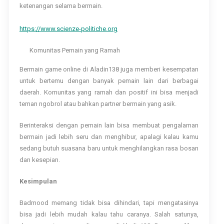
ketenangan selama bermain.
https://www.scienze-politiche.org
Komunitas Pemain yang Ramah
Bermain game online di Aladin138 juga memberi kesempatan
untuk bertemu dengan banyak pemain lain dari berbagai
daerah. Komunitas yang ramah dan positif ini bisa menjadi
teman ngobrol atau bahkan partner bermain yang asik.
Berinteraksi dengan pemain lain bisa membuat pengalaman
bermain jadi lebih seru dan menghibur, apalagi kalau kamu
sedang butuh suasana baru untuk menghilangkan rasa bosan
dan kesepian.
Kesimpulan
Badmood memang tidak bisa dihindari, tapi mengatasinya
bisa jadi lebih mudah kalau tahu caranya. Salah satunya,