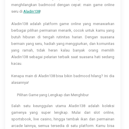
menghilangkan badmood dengan cepat: main game online
seru di
Aladin138
!
Aladin138 adalah platform game online yang menawarkan
berbagai pilihan permainan menarik, cocok untuk kamu yang
butuh hiburan di tengah rutinitas harian. Dengan suasana
bermain yang seru, hadiah yang menggiurkan, dan komunitas
yang ramah, tidak heran kalau banyak orang memilih
Aladin138 sebagai pelarian terbaik saat suasana hati sedang
kacau.
Kenapa main di Aladin138 bisa bikin badmood hilang? Ini dia
alasannya!
Pilihan Game yang Lengkap dan Menghibur
Salah satu keunggulan utama Aladin138 adalah koleksi
gamenya yang super lengkap. Mulai dari slot online,
sportsbook, live casino, hingga tembak ikan dan permainan
arcade lainnya, semua tersedia di satu platform. Kamu bisa