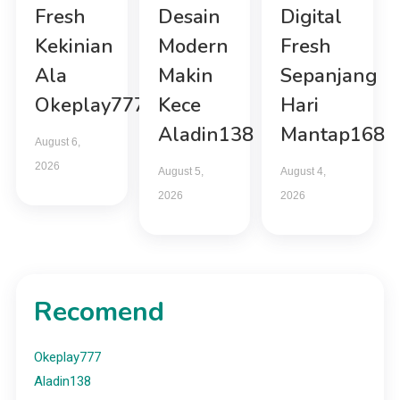
Fresh
Desain
Digital
Kekinian
Modern
Fresh
Ala
Makin
Sepanjang
Okeplay777
Kece
Hari
Aladin138
Mantap168
August 6,
2026
August 5,
August 4,
2026
2026
Recomend
Okeplay777
Aladin138