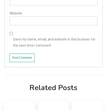
Website
Save my name, email, and website in this browser for
the next time I comment.
Related Posts