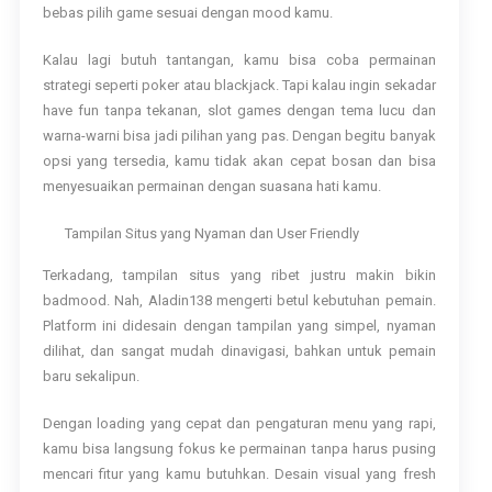
bebas pilih game sesuai dengan mood kamu.
Kalau lagi butuh tantangan, kamu bisa coba permainan
strategi seperti poker atau blackjack. Tapi kalau ingin sekadar
have fun tanpa tekanan, slot games dengan tema lucu dan
warna-warni bisa jadi pilihan yang pas. Dengan begitu banyak
opsi yang tersedia, kamu tidak akan cepat bosan dan bisa
menyesuaikan permainan dengan suasana hati kamu.
Tampilan Situs yang Nyaman dan User Friendly
Terkadang, tampilan situs yang ribet justru makin bikin
badmood. Nah, Aladin138 mengerti betul kebutuhan pemain.
Platform ini didesain dengan tampilan yang simpel, nyaman
dilihat, dan sangat mudah dinavigasi, bahkan untuk pemain
baru sekalipun.
Dengan loading yang cepat dan pengaturan menu yang rapi,
kamu bisa langsung fokus ke permainan tanpa harus pusing
mencari fitur yang kamu butuhkan. Desain visual yang fresh