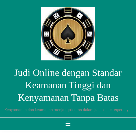
Skip
to
content
Judi Online dengan Standar
Keamanan Tinggi dan
Kenyamanan Tanpa Batas
Kenyamanan dan keamanan menjadi prioritas dalam judi online terpercaya.