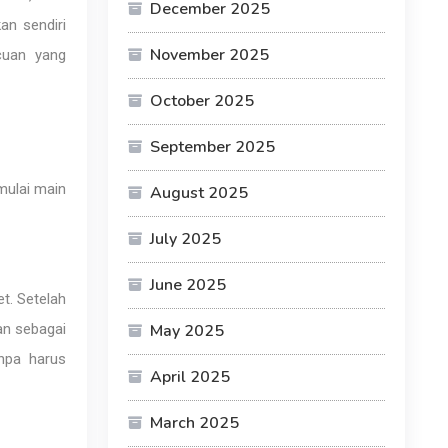
December 2025
an sendiri
November 2025
cuan yang
October 2025
September 2025
mulai main
August 2025
July 2025
June 2025
t. Setelah
an sebagai
May 2025
npa harus
April 2025
March 2025