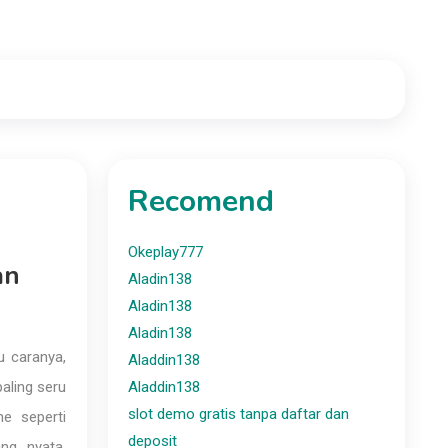
Recomend
Okeplay777
an
Aladin138
Aladin138
Aladin138
 caranya,
Aladdin138
aling seru
Aladdin138
slot demo gratis tanpa daftar dan
e seperti
deposit
ng nyata,