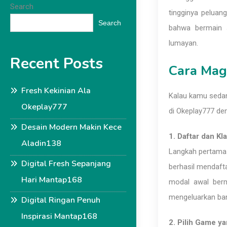
Search
tingginya pelua
Search
bahwa bermain s
lumayan.
Recent Posts
Cara Mag
Fresh Kekinian Ala
Kalau kamu sedan
Okeplay777
di Okeplay777 den
Desain Modern Makin Kece
1. Daftar dan K
Aladin138
Langkah pertama 
Digital Fresh Sepanjang
berhasil mendaft
Hari Mantap168
modal awal ber
mengeluarkan ba
Digital Ringan Penuh
Inspirasi Mantap168
2. Pilih Game y