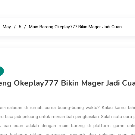
May
5
Main Bareng Okeplay777 Bikin Mager Jadi Cuan
d
eng Okeplay777 Bikin Mager Jadi Cu
las-malasan di rumah cuma buang-buang waktu? Kalau kamu tahu
ru bisa jadi peluang untuk menambah penghasilan. Salah satu cara p
k cari cuan adalah dengan main bareng di platform game onlin
gan berbagai pilihan permainan menarik dan peluang cuan ya