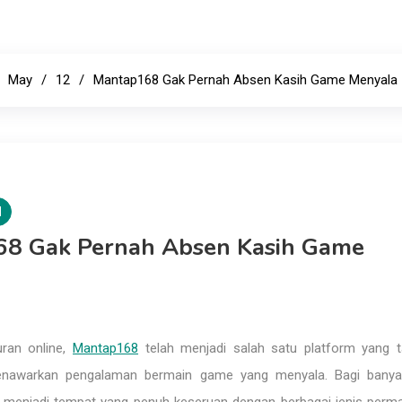
May
12
Mantap168 Gak Pernah Absen Kasih Game Menyala
d
8 Gak Pernah Absen Kasih Game
uran online,
Mantap168
telah menjadi salah satu platform yang 
nawarkan pengalaman bermain game yang menyala. Bagi banya