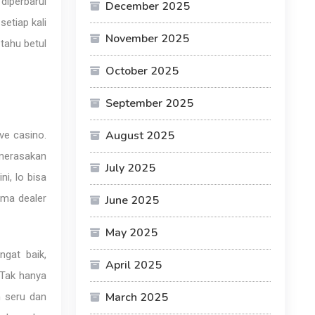
diperbarui
December 2025
etiap kali
November 2025
tahu betul
October 2025
September 2025
August 2025
ve casino.
 merasakan
July 2025
i, lo bisa
ama dealer
June 2025
May 2025
ngat baik,
April 2025
Tak hanya
March 2025
n seru dan