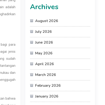
ainan yang
Archives
in adalah
ghadirkan
August 2026
July 2026
June 2026
bagi para
agai jenis
May 2026
ang sudah
April 2026
 tantangan
emukau dan
March 2026
 menggugah
February 2026
January 2026
ikan bahwa