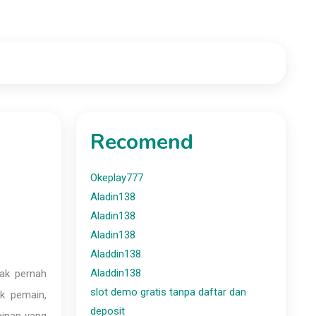
Recomend
Okeplay777
Aladin138
Aladin138
Aladin138
Aladdin138
Aladdin138
tak pernah
slot demo gratis tanpa daftar dan
k pemain,
deposit