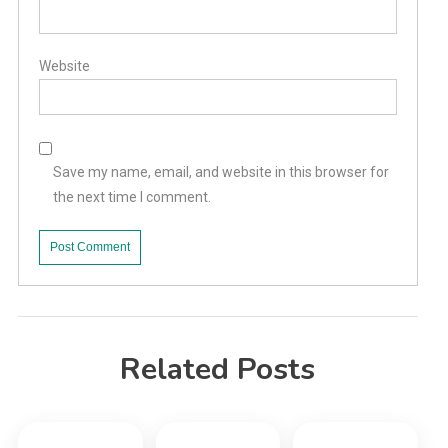
Website
Save my name, email, and website in this browser for
the next time I comment.
Related Posts