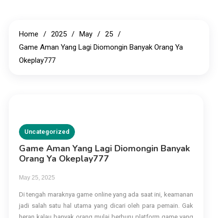
Home
2025
May
25
Game Aman Yang Lagi Diomongin Banyak Orang Ya
Okeplay777
Uncategorized
Game Aman Yang Lagi Diomongin Banyak
Orang Ya Okeplay777
May 25, 2025
Di tengah maraknya game online yang ada saat ini, keamanan
jadi salah satu hal utama yang dicari oleh para pemain. Gak
heran kalau banyak orang mulai berburu platform game yang