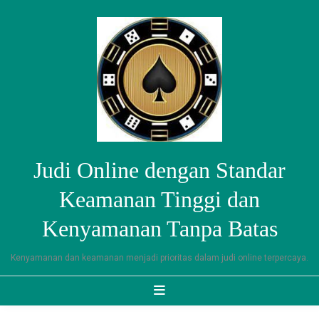
Skip
to
content
Judi Online dengan Standar
Keamanan Tinggi dan
Kenyamanan Tanpa Batas
Kenyamanan dan keamanan menjadi prioritas dalam judi online terpercaya.