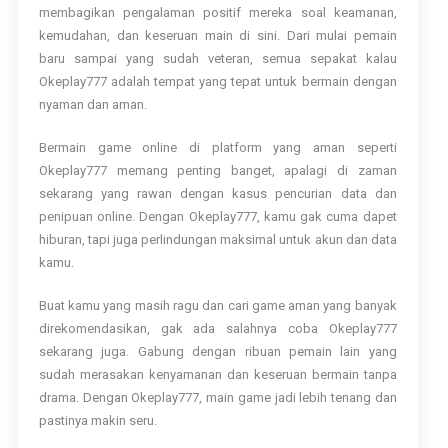
membagikan pengalaman positif mereka soal keamanan,
kemudahan, dan keseruan main di sini. Dari mulai pemain
baru sampai yang sudah veteran, semua sepakat kalau
Okeplay777 adalah tempat yang tepat untuk bermain dengan
nyaman dan aman.
Bermain game online di platform yang aman seperti
Okeplay777 memang penting banget, apalagi di zaman
sekarang yang rawan dengan kasus pencurian data dan
penipuan online. Dengan Okeplay777, kamu gak cuma dapet
hiburan, tapi juga perlindungan maksimal untuk akun dan data
kamu.
Buat kamu yang masih ragu dan cari game aman yang banyak
direkomendasikan, gak ada salahnya coba Okeplay777
sekarang juga. Gabung dengan ribuan pemain lain yang
sudah merasakan kenyamanan dan keseruan bermain tanpa
drama. Dengan Okeplay777, main game jadi lebih tenang dan
pastinya makin seru.