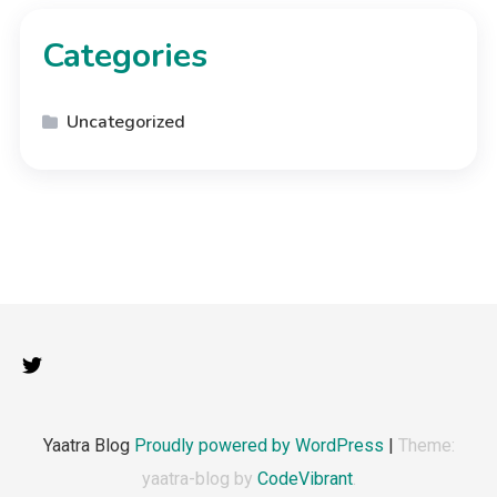
Categories
Uncategorized
Yaatra Blog
Proudly powered by WordPress
|
Theme:
yaatra-blog by
CodeVibrant
.