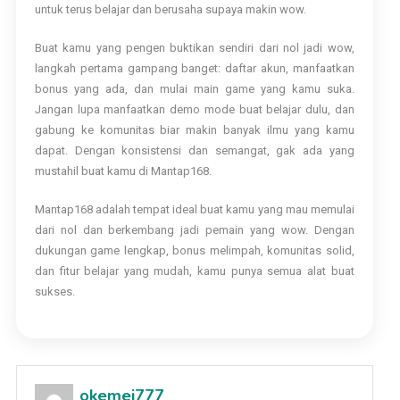
untuk terus belajar dan berusaha supaya makin wow.
Buat kamu yang pengen buktikan sendiri dari nol jadi wow,
langkah pertama gampang banget: daftar akun, manfaatkan
bonus yang ada, dan mulai main game yang kamu suka.
Jangan lupa manfaatkan demo mode buat belajar dulu, dan
gabung ke komunitas biar makin banyak ilmu yang kamu
dapat. Dengan konsistensi dan semangat, gak ada yang
mustahil buat kamu di Mantap168.
Mantap168 adalah tempat ideal buat kamu yang mau memulai
dari nol dan berkembang jadi pemain yang wow. Dengan
dukungan game lengkap, bonus melimpah, komunitas solid,
dan fitur belajar yang mudah, kamu punya semua alat buat
sukses.
okemei777