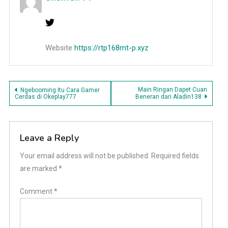
Website
https://rtp168mt-p.xyz
Post
Main Ringan Dapet Cuan
Ngebooming Itu Cara Gamer
Cerdas di Okeplay777
Beneran dari Aladin138
navigation
Leave a Reply
Your email address will not be published.
Required fields
are marked
*
Comment
*