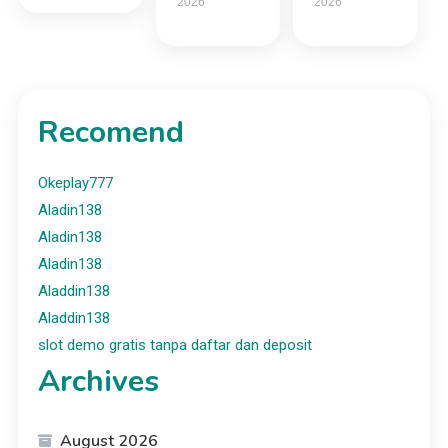
2026
2026
Recomend
Okeplay777
Aladin138
Aladin138
Aladin138
Aladdin138
Aladdin138
slot demo gratis tanpa daftar dan deposit
Archives
August 2026