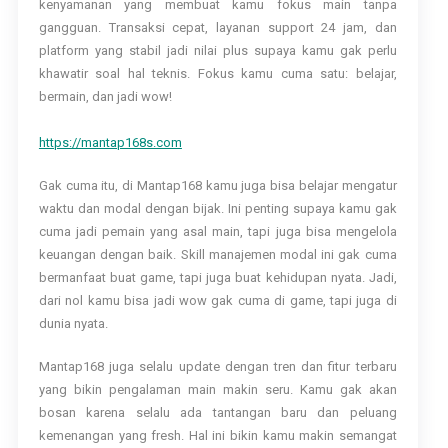
kenyamanan yang membuat kamu fokus main tanpa
gangguan. Transaksi cepat, layanan support 24 jam, dan
platform yang stabil jadi nilai plus supaya kamu gak perlu
khawatir soal hal teknis. Fokus kamu cuma satu: belajar,
bermain, dan jadi wow!
https://mantap168s.com
Gak cuma itu, di Mantap168 kamu juga bisa belajar mengatur
waktu dan modal dengan bijak. Ini penting supaya kamu gak
cuma jadi pemain yang asal main, tapi juga bisa mengelola
keuangan dengan baik. Skill manajemen modal ini gak cuma
bermanfaat buat game, tapi juga buat kehidupan nyata. Jadi,
dari nol kamu bisa jadi wow gak cuma di game, tapi juga di
dunia nyata.
Mantap168 juga selalu update dengan tren dan fitur terbaru
yang bikin pengalaman main makin seru. Kamu gak akan
bosan karena selalu ada tantangan baru dan peluang
kemenangan yang fresh. Hal ini bikin kamu makin semangat