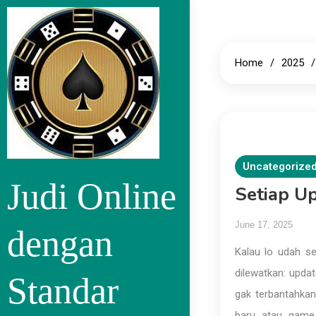
Skip
to
content
Home
2025
Uncategorize
Judi Online
Setiap U
June 17, 2025
dengan
Kalau lo udah se
dilewatkan: updat
Standar
gak terbantahkan
baru atau game 