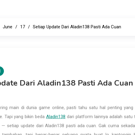
June
17
Setiap Update Dari Aladin138 Pasti Ada Cuan
d
pdate Dari Aladin138 Pasti Ada Cuan
ring main di dunia game online, pasti tahu satu hal penting yang
e. Tapi yang bikin beda
Aladin138
dari platform lainnya adalah satu 
 — setiap update dari Aladin138 pasti ada cuan. Gak cuma sekada
tambahan, tapi benar-benar peluang nyata buat lo kantongin h