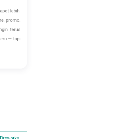
pet lebih.
me, promo,
ngin terus
seru — tapi
 Fireworks