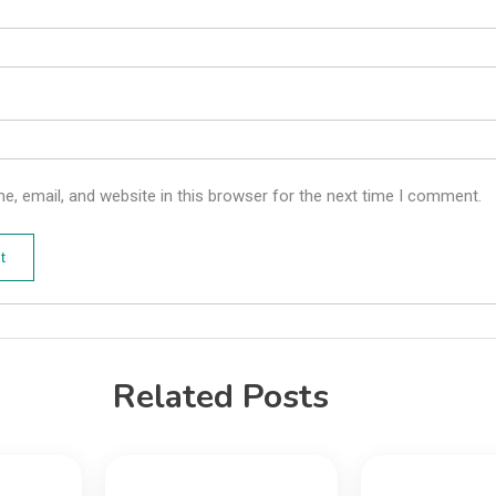
, email, and website in this browser for the next time I comment.
Related Posts