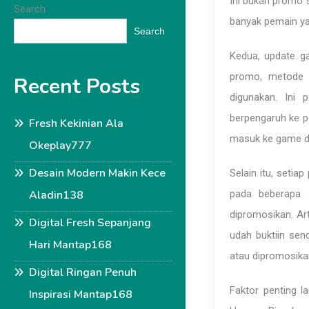
Ini bukan promo s
Search
banyak pemain yan
Search
Kedua, update g
promo, metode d
Recent Posts
digunakan. Ini
berpengaruh ke pe
Fresh Kekinian Ala
masuk ke game dan
Okeplay777
Desain Modern Makin Kece
Selain itu, setia
Aladin138
pada beberapa 
dipromosikan. Ar
Digital Fresh Sepanjang
udah buktiin sen
Hari Mantap168
atau dipromosika
Digital Ringan Penuh
Faktor penting l
Inspirasi Mantap168