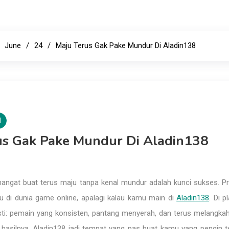
June
24
Maju Terus Gak Pake Mundur Di Aladin138
d
us Gak Pake Mundur Di Aladin138
angat buat terus maju tanpa kenal mundur adalah kunci sukses. Pr
u di dunia game online, apalagi kalau kamu main di
Aladin138
. Di p
sti: pemain yang konsisten, pantang menyerah, dan terus melangka
hasilnya. Aladin138 jadi tempat yang pas buat kamu yang pengin t