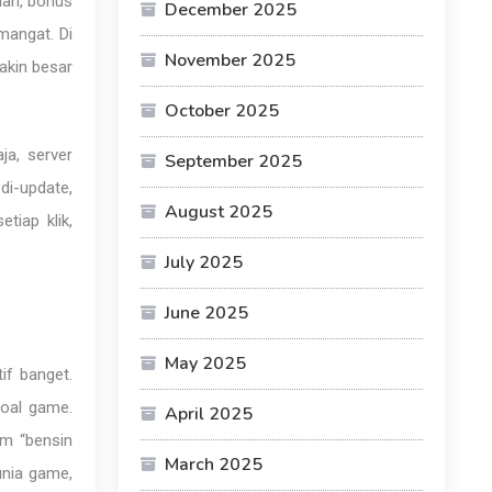
ian, bonus
December 2025
mangat. Di
November 2025
akin besar
October 2025
ja, server
September 2025
di-update,
August 2025
tiap klik,
July 2025
June 2025
May 2025
f banget.
soal game.
April 2025
am “bensin
March 2025
unia game,