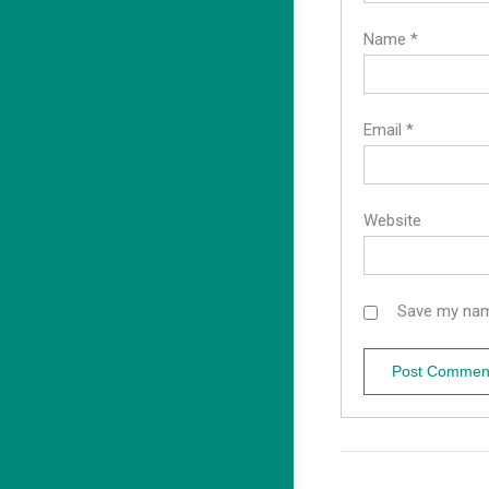
Name
*
Email
*
Website
Save my name