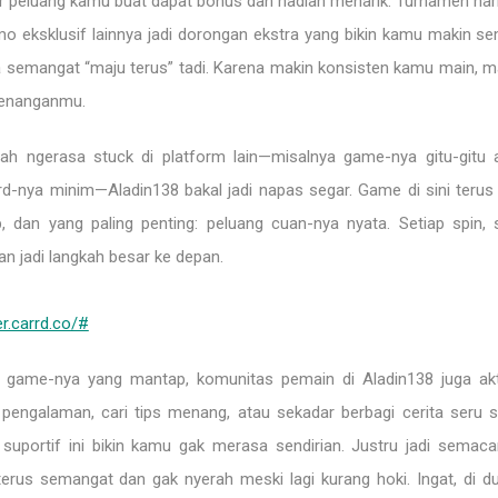
r peluang kamu buat dapat bonus dan hadiah menarik. Turnamen har
mo eksklusif lainnya jadi dorongan ekstra yang bikin kamu makin se
ya semangat “maju terus” tadi. Karena makin konsisten kamu main, m
menanganmu.
h ngerasa stuck di platform lain—misalnya game-nya gitu-gitu a
rd-nya minim—Aladin138 bakal jadi napas segar. Game di sini terus 
, dan yang paling penting: peluang cuan-nya nyata. Setiap spin, se
n jadi langkah besar ke depan.
er.carrd.co/#
game-nya yang mantap, komunitas pemain di Aladin138 juga akti
pengalaman, cari tips menang, atau sekadar berbagi cerita seru 
suportif ini bikin kamu gak merasa sendirian. Justru jadi semac
erus semangat dan gak nyerah meski lagi kurang hoki. Ingat, di d