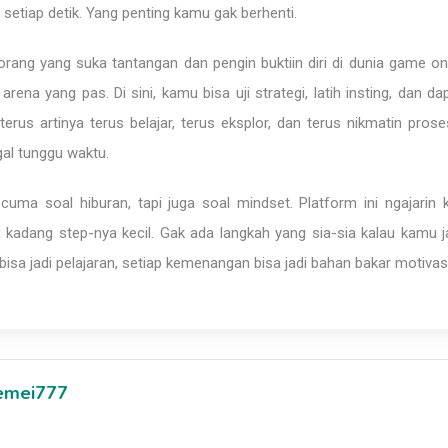
 setiap detik. Yang penting kamu gak berhenti.
orang yang suka tantangan dan pengin buktiin diri di dunia game on
arena yang pas. Di sini, kamu bisa uji strategi, latih insting, dan d
terus artinya terus belajar, terus eksplor, dan terus nikmatin pros
gal tunggu waktu.
cuma soal hiburan, tapi juga soal mindset. Platform ini ngajarin
u kadang step-nya kecil. Gak ada langkah yang sia-sia kalau kamu ja
bisa jadi pelajaran, setiap kemenangan bisa jadi bahan bakar motivasi
emei777