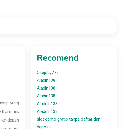
Recomend
Okeplay777
Aladin138
Aladin138
Aladin138
insip yang
Aladdin138
latform ini,
Aladdin138
slot demo gratis tanpa daftar dan
h ke depan
deposit
erus maju,