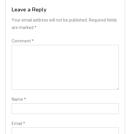
Leave a Reply
Your email address will not be published.
Required fields
are marked
*
Comment
*
Name
*
Email
*