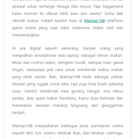
spesial untuk recharge tenaga dan mood. Tapi bagaimana
kalau momen itu dibuat lebih seru dan santai? Coba deh
nikmati makan malam sambil main di
Mantap168
—platform
game online yang siap bikin malammu makin chill dan
menyenangkan.
Di era digital seperti sekarang, banyak orang yang
menjadikan smartphone atau laptop sebagai teman makan.
Mulai dari nonton video, dengerin musik, sampai main game
ringan, semuanya jadi cara untuk menikmati waktu makan
yang lebih santai. Nah, Mantap168 hadir sebagai pilihan
hiburan yang nggak cuma seru, tapi juga bisa kasih peluang
cuan. Sambil menikmati nasi goreng hangat, mie rebus
pedas, atau ayam bakar favoritmu, kamu bisa bermain dan
merasakan sensasi menang langsung dari genggaman
tangan.
Mantap168 menyediakan berbagai jenis permainan online
seperti slot, live casino, tembak ikan, dan taruhan olahraga.