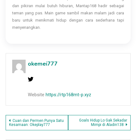
dan pikiran mulai butuh hiburan, Mantap168 hadir sebagai
teman yang pas. Main game sambil makan malam jadi cara
baru untuk menikmati hidup dengan cara sederhana tapi
menyenangkan.
okemei777
Website
https://rtp168mt-p.xyz
Post
Goals Hidup Lo Gak Sekadar
Cuan dan Permen Punya Satu
Kesamaan: Okeplay777
Mimpi di Aladin138
navigation