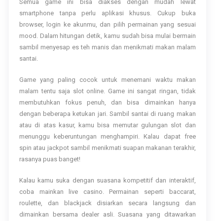
Semua game ini bisa diakses dengan mudah lewat
smartphone tanpa perlu aplikasi khusus. Cukup buka
browser, login ke akunmu, dan pilih permainan yang sesuai
mood. Dalam hitungan detik, kamu sudah bisa mulai bermain
sambil menyesap es teh manis dan menikmati makan malam
santai.
Game yang paling cocok untuk menemani waktu makan
malam tentu saja slot online. Game ini sangat ringan, tidak
membutuhkan fokus penuh, dan bisa dimainkan hanya
dengan beberapa ketukan jari. Sambil santai di ruang makan
atau di atas kasur, kamu bisa memutar gulungan slot dan
menunggu keberuntungan menghampiri. Kalau dapat free
spin atau jackpot sambil menikmati suapan makanan terakhir,
rasanya puas banget!
Kalau kamu suka dengan suasana kompetitif dan interaktif,
coba mainkan live casino. Permainan seperti baccarat,
roulette, dan blackjack disiarkan secara langsung dan
dimainkan bersama dealer asli. Suasana yang ditawarkan