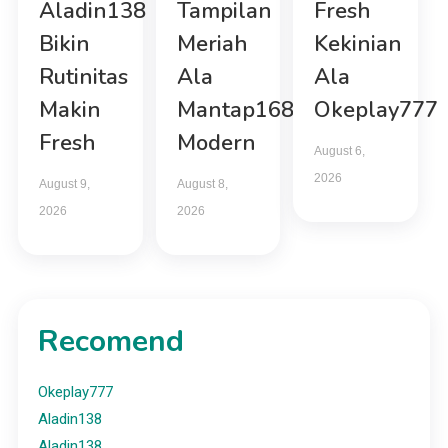
Aladin138
Tampilan
Fresh
Bikin
Meriah
Kekinian
Rutinitas
Ala
Ala
Makin
Mantap168
Okeplay777
Fresh
Modern
August 6,
2026
August 9,
August 8,
2026
2026
Recomend
Okeplay777
Aladin138
Aladin138