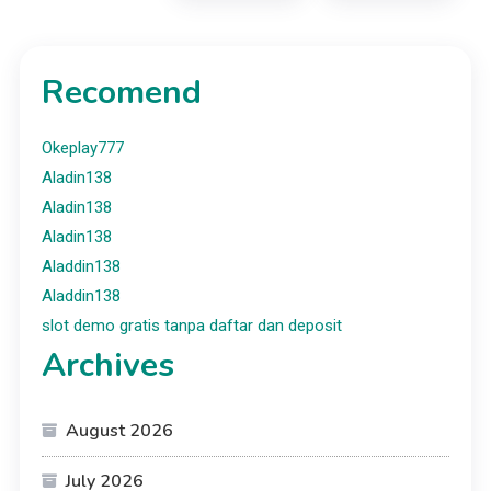
Recomend
Okeplay777
Aladin138
Aladin138
Aladin138
Aladdin138
Aladdin138
slot demo gratis tanpa daftar dan deposit
Archives
August 2026
July 2026