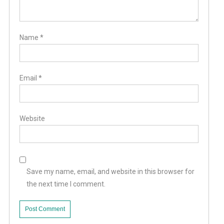
Name
*
Email
*
Website
Save my name, email, and website in this browser for
the next time I comment.