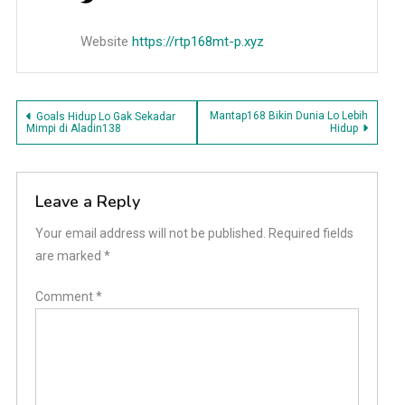
Website
https://rtp168mt-p.xyz
Post
Mantap168 Bikin Dunia Lo Lebih
Goals Hidup Lo Gak Sekadar
Mimpi di Aladin138
Hidup
navigation
Leave a Reply
Your email address will not be published.
Required fields
are marked
*
Comment
*