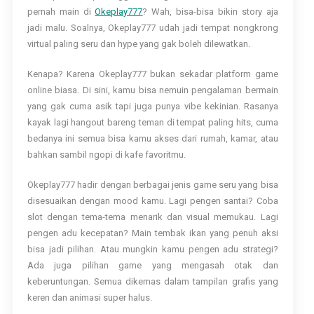
pernah main di
Okeplay777
? Wah, bisa-bisa bikin story aja
jadi malu. Soalnya, Okeplay777 udah jadi tempat nongkrong
virtual paling seru dan hype yang gak boleh dilewatkan.
Kenapa? Karena Okeplay777 bukan sekadar platform game
online biasa. Di sini, kamu bisa nemuin pengalaman bermain
yang gak cuma asik tapi juga punya vibe kekinian. Rasanya
kayak lagi hangout bareng teman di tempat paling hits, cuma
bedanya ini semua bisa kamu akses dari rumah, kamar, atau
bahkan sambil ngopi di kafe favoritmu.
Okeplay777 hadir dengan berbagai jenis game seru yang bisa
disesuaikan dengan mood kamu. Lagi pengen santai? Coba
slot dengan tema-tema menarik dan visual memukau. Lagi
pengen adu kecepatan? Main tembak ikan yang penuh aksi
bisa jadi pilihan. Atau mungkin kamu pengen adu strategi?
Ada juga pilihan game yang mengasah otak dan
keberuntungan. Semua dikemas dalam tampilan grafis yang
keren dan animasi super halus.