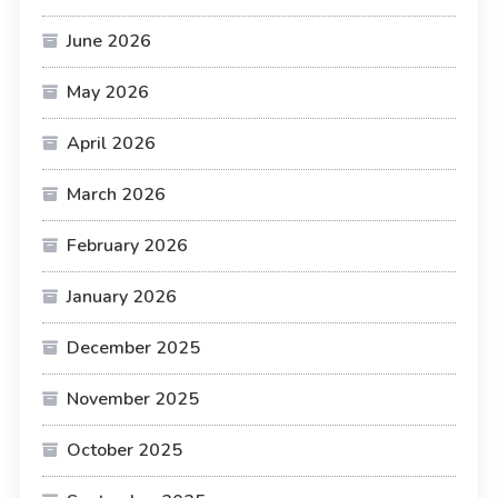
June 2026
May 2026
April 2026
March 2026
February 2026
January 2026
December 2025
November 2025
October 2025