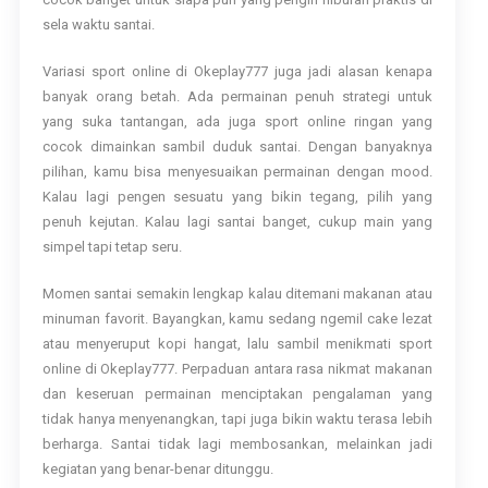
sela waktu santai.
Variasi sport online di Okeplay777 juga jadi alasan kenapa
banyak orang betah. Ada permainan penuh strategi untuk
yang suka tantangan, ada juga sport online ringan yang
cocok dimainkan sambil duduk santai. Dengan banyaknya
pilihan, kamu bisa menyesuaikan permainan dengan mood.
Kalau lagi pengen sesuatu yang bikin tegang, pilih yang
penuh kejutan. Kalau lagi santai banget, cukup main yang
simpel tapi tetap seru.
Momen santai semakin lengkap kalau ditemani makanan atau
minuman favorit. Bayangkan, kamu sedang ngemil cake lezat
atau menyeruput kopi hangat, lalu sambil menikmati sport
online di Okeplay777. Perpaduan antara rasa nikmat makanan
dan keseruan permainan menciptakan pengalaman yang
tidak hanya menyenangkan, tapi juga bikin waktu terasa lebih
berharga. Santai tidak lagi membosankan, melainkan jadi
kegiatan yang benar-benar ditunggu.