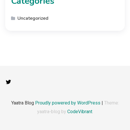
Categories
Uncategorized
Yaatra Blog
Proudly powered by WordPress
|
Theme:
yaatra-blog by
CodeVibrant
.