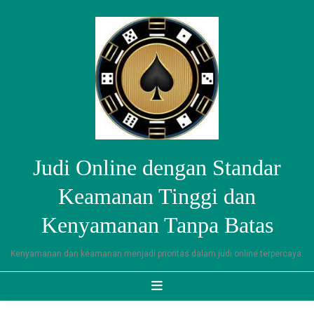
Skip
to
content
Judi Online dengan Standar
Keamanan Tinggi dan
Kenyamanan Tanpa Batas
Kenyamanan dan keamanan menjadi prioritas dalam judi online terpercaya.