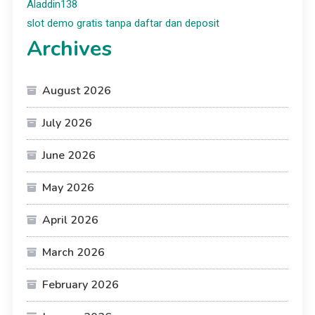
Aladdin138
slot demo gratis tanpa daftar dan deposit
Archives
August 2026
July 2026
June 2026
May 2026
April 2026
March 2026
February 2026