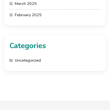
March 2025
February 2025
Categories
Uncategorized