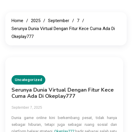
Home
2025
September
7
Serunya Dunia Virtual Dengan Fitur Kece Cuma Ada Di
Okeplay777
Uncategorized
Serunya Dunia Virtual Dengan Fitur Kece
Cuma Ada Di Okeplay777
September 7, 2025
Dunia game online kini berkembang pesat, tidak hanya
sebagai hiburan, tetapi juga sebagai ruang sosial dan
platform belajar strategi.
Okeplay777
hadir sebagai salah satu