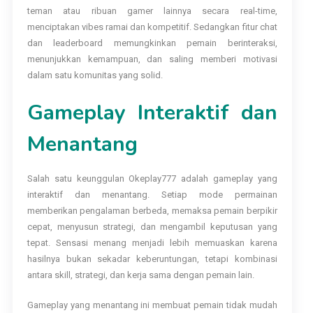
teman atau ribuan gamer lainnya secara real-time,
menciptakan vibes ramai dan kompetitif. Sedangkan fitur chat
dan leaderboard memungkinkan pemain berinteraksi,
menunjukkan kemampuan, dan saling memberi motivasi
dalam satu komunitas yang solid.
Gameplay Interaktif dan
Menantang
Salah satu keunggulan Okeplay777 adalah gameplay yang
interaktif dan menantang. Setiap mode permainan
memberikan pengalaman berbeda, memaksa pemain berpikir
cepat, menyusun strategi, dan mengambil keputusan yang
tepat. Sensasi menang menjadi lebih memuaskan karena
hasilnya bukan sekadar keberuntungan, tetapi kombinasi
antara skill, strategi, dan kerja sama dengan pemain lain.
Gameplay yang menantang ini membuat pemain tidak mudah