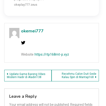
okeplay777 zeus
okemei777
Website
https://rtp168mt-p.xyz
Post
Recehmu Calon Duit Gede
Update Game Bareng Vibes
Modern Hadir di Aladin138
Kalau Spin di Mantap168
navigation
Leave a Reply
Your email address will not be published.
Required fields