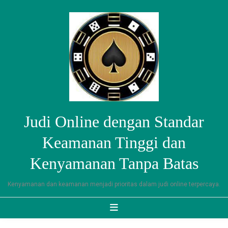
Skip
to
content
Judi Online dengan Standar
Keamanan Tinggi dan
Kenyamanan Tanpa Batas
Kenyamanan dan keamanan menjadi prioritas dalam judi online terpercaya.