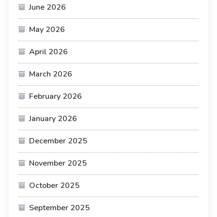
June 2026
May 2026
April 2026
March 2026
February 2026
January 2026
December 2025
November 2025
October 2025
September 2025