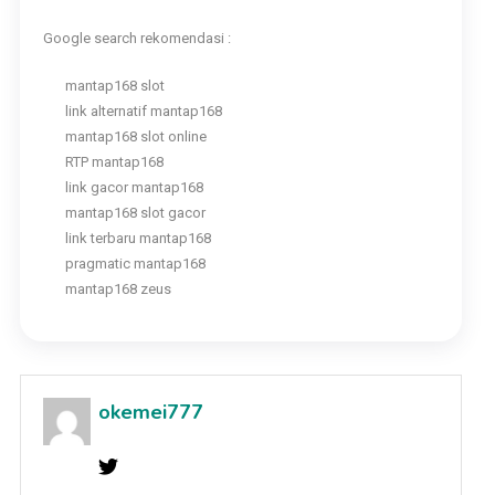
Google search rekomendasi :
mantap168 slot
link alternatif mantap168
mantap168 slot online
RTP mantap168
link gacor mantap168
mantap168 slot gacor
link terbaru mantap168
pragmatic mantap168
mantap168 zeus
okemei777