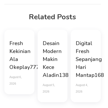
Related Posts
Fresh
Desain
Digital
Kekinian
Modern
Fresh
Ala
Makin
Sepanjang
Okeplay777
Kece
Hari
Aladin138
Mantap168
August 6,
2026
August 5,
August 4,
2026
2026