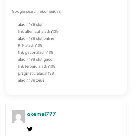
Google search rekomendasi :
aladin138 slot
link alternatif aladin138
aladin138 slot online
RTP aladin138
link gacor aladin138
aladin138 slot gacor
link terbaru aladin138
pragmatic aladin138
aladin138 zeus
okemei777