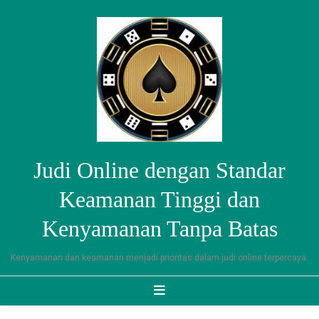
Skip
to
content
Judi Online dengan Standar
Keamanan Tinggi dan
Kenyamanan Tanpa Batas
Kenyamanan dan keamanan menjadi prioritas dalam judi online terpercaya.