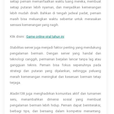
setiap pemain memanfaatkan waktu luang mereka, membuat
setiap putaran lebih nyaman, dan menjadikan kemenangan
lebih mudah diraih. Bahkan di tengah jadwal padat, pemain
masih bisa meluangkan waktu sebentar untuk merasakan
sensasi kemenangan yang nagih.
Klik disini :
Game online viral tahun ini
Stabilitas server juga menjadi faktor penting yang mendukung
pengalaman bermain. Dengan server yang handal dan
teknologi canggih, permainan berjalan lancar tanpa lag atau
gangguan teknis. Pemain bisa fokus sepenuhnya pada
strategi dan putaran yang dijalankan, sehingga peluang
meraih kemenangan meningkat dan keseruan bermain tetap
terjaga.
Aladin138 juga menghadirkan komunitas aktif dan turnamen
seru, menambahkan dimensi sosial yang membuat
pengalaman bermain lebih hidup. Pemain dapat berinteraksi,
berbagi tips, dan bersaing dalam kompetisi menantang.