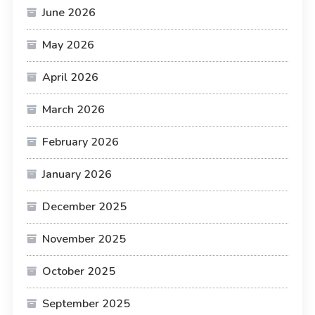
June 2026
May 2026
April 2026
March 2026
February 2026
January 2026
December 2025
November 2025
October 2025
September 2025