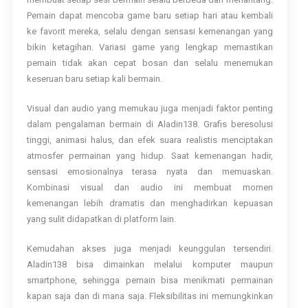
Pemain dapat mencoba game baru setiap hari atau kembali
ke favorit mereka, selalu dengan sensasi kemenangan yang
bikin ketagihan. Variasi game yang lengkap memastikan
pemain tidak akan cepat bosan dan selalu menemukan
keseruan baru setiap kali bermain.
Visual dan audio yang memukau juga menjadi faktor penting
dalam pengalaman bermain di Aladin138. Grafis beresolusi
tinggi, animasi halus, dan efek suara realistis menciptakan
atmosfer permainan yang hidup. Saat kemenangan hadir,
sensasi emosionalnya terasa nyata dan memuaskan.
Kombinasi visual dan audio ini membuat momen
kemenangan lebih dramatis dan menghadirkan kepuasan
yang sulit didapatkan di platform lain.
Kemudahan akses juga menjadi keunggulan tersendiri.
Aladin138 bisa dimainkan melalui komputer maupun
smartphone, sehingga pemain bisa menikmati permainan
kapan saja dan di mana saja. Fleksibilitas ini memungkinkan