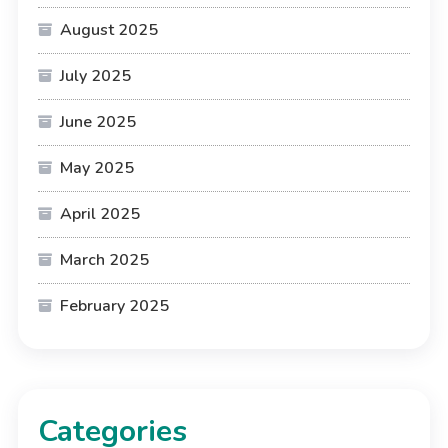
August 2025
July 2025
June 2025
May 2025
April 2025
March 2025
February 2025
Categories