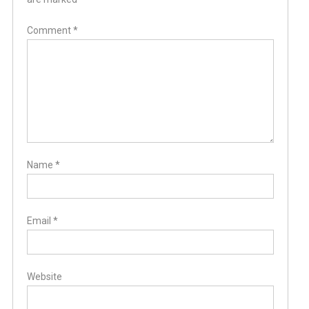
Comment
*
Name
*
Email
*
Website