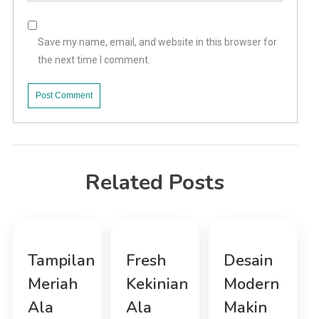
Save my name, email, and website in this browser for
the next time I comment.
Related Posts
Tampilan
Fresh
Desain
Meriah
Kekinian
Modern
Ala
Ala
Makin