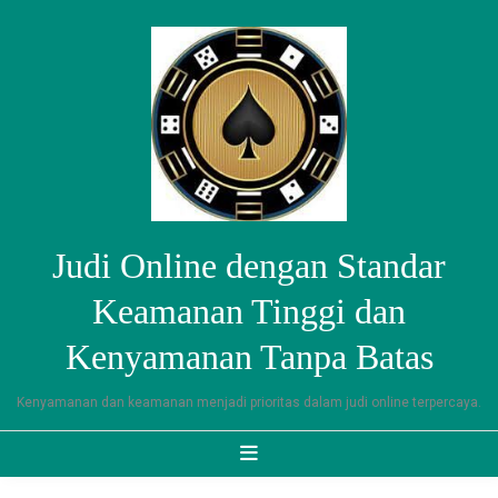
Skip
to
content
Judi Online dengan Standar
Keamanan Tinggi dan
Kenyamanan Tanpa Batas
Kenyamanan dan keamanan menjadi prioritas dalam judi online terpercaya.