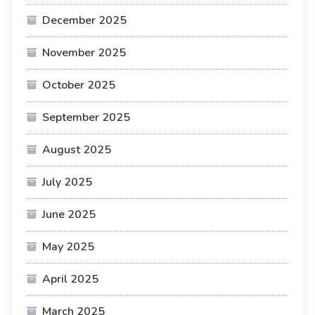
December 2025
November 2025
October 2025
September 2025
August 2025
July 2025
June 2025
May 2025
April 2025
March 2025