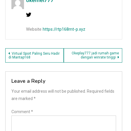
okemei777
Website
https://rtp168mt-p.xyz
Post
Okeplay777 jadi rumah game
Virtual Sport Paling Seru Hadir
di Mantap168
dengan winrate tinggi
navigation
Leave a Reply
Your email address will not be published.
Required fields
are marked
*
Comment
*