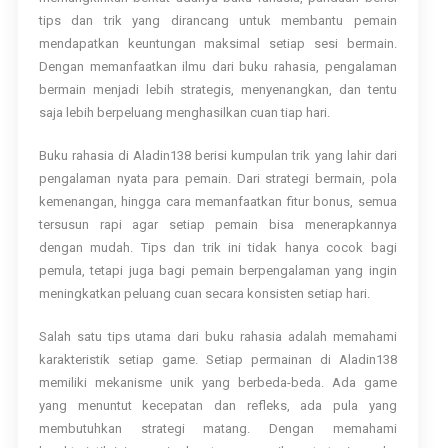
tips dan trik yang dirancang untuk membantu pemain
mendapatkan keuntungan maksimal setiap sesi bermain.
Dengan memanfaatkan ilmu dari buku rahasia, pengalaman
bermain menjadi lebih strategis, menyenangkan, dan tentu
saja lebih berpeluang menghasilkan cuan tiap hari.
Buku rahasia di Aladin138 berisi kumpulan trik yang lahir dari
pengalaman nyata para pemain. Dari strategi bermain, pola
kemenangan, hingga cara memanfaatkan fitur bonus, semua
tersusun rapi agar setiap pemain bisa menerapkannya
dengan mudah. Tips dan trik ini tidak hanya cocok bagi
pemula, tetapi juga bagi pemain berpengalaman yang ingin
meningkatkan peluang cuan secara konsisten setiap hari.
Salah satu tips utama dari buku rahasia adalah memahami
karakteristik setiap game. Setiap permainan di Aladin138
memiliki mekanisme unik yang berbeda-beda. Ada game
yang menuntut kecepatan dan refleks, ada pula yang
membutuhkan strategi matang. Dengan memahami