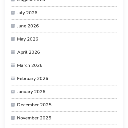
July 2026
June 2026
May 2026
April 2026
March 2026
February 2026
January 2026
December 2025
November 2025