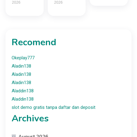
2026
2026
Recomend
Okeplay777
Aladin138
Aladin138
Aladin138
Aladdin138
Aladdin138
slot demo gratis tanpa daftar dan deposit
Archives
August 2026