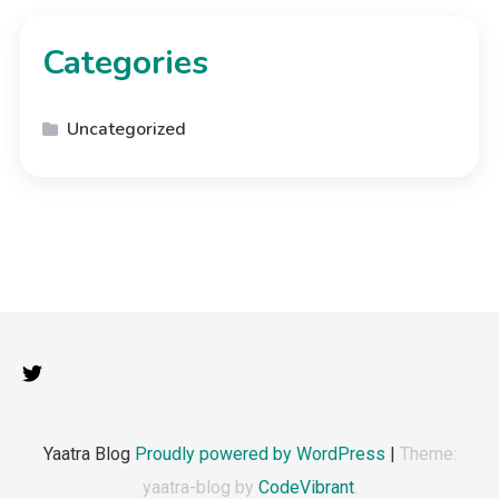
Categories
Uncategorized
Yaatra Blog
Proudly powered by WordPress
|
Theme:
yaatra-blog by
CodeVibrant
.