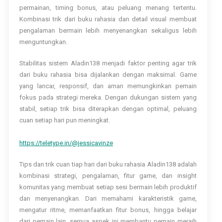
permainan, timing bonus, atau peluang menang tertentu.
Kombinasi trik dari buku rahasia dan detail visual membuat
pengalaman bermain lebih menyenangkan sekaligus lebih
menguntungkan.
Stabilitas sistem Aladin138 menjadi faktor penting agar trik
dari buku rahasia bisa dijalankan dengan maksimal. Game
yang lancar, responsif, dan aman memungkinkan pemain
fokus pada strategi mereka. Dengan dukungan sistem yang
stabil, setiap trik bisa diterapkan dengan optimal, peluang
cuan setiap hari pun meningkat.
https://teletype.in/@jessicavinze
Tips dan trik cuan tiap hari dari buku rahasia Aladin138 adalah
kombinasi strategi, pengalaman, fitur game, dan insight
komunitas yang membuat setiap sesi bermain lebih produktif
dan menyenangkan. Dari memahami karakteristik game,
mengatur ritme, memanfaatkan fitur bonus, hingga belajar
dari pemain lain, semua aspek ini membantu pemain meraih