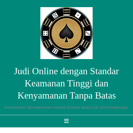
Skip
to
content
Judi Online dengan Standar
Keamanan Tinggi dan
Kenyamanan Tanpa Batas
Kenyamanan dan keamanan menjadi prioritas dalam judi online terpercaya.