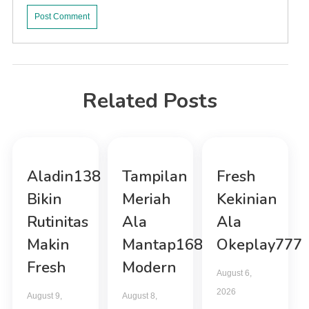
Related Posts
Aladin138
Tampilan
Fresh
Bikin
Meriah
Kekinian
Rutinitas
Ala
Ala
Makin
Mantap168
Okeplay777
Fresh
Modern
August 6,
2026
August 9,
August 8,