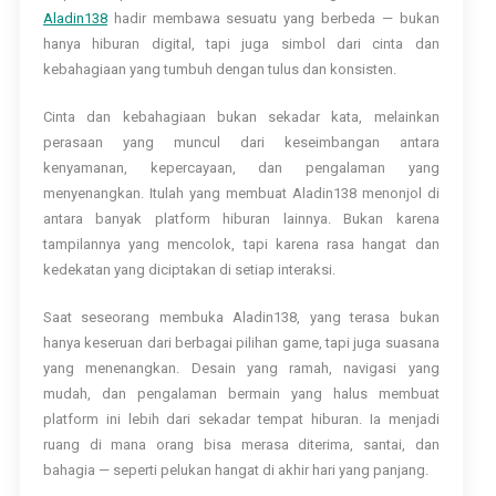
Aladin138
hadir membawa sesuatu yang berbeda — bukan
hanya hiburan digital, tapi juga simbol dari cinta dan
kebahagiaan yang tumbuh dengan tulus dan konsisten.
Cinta dan kebahagiaan bukan sekadar kata, melainkan
perasaan yang muncul dari keseimbangan antara
kenyamanan, kepercayaan, dan pengalaman yang
menyenangkan. Itulah yang membuat Aladin138 menonjol di
antara banyak platform hiburan lainnya. Bukan karena
tampilannya yang mencolok, tapi karena rasa hangat dan
kedekatan yang diciptakan di setiap interaksi.
Saat seseorang membuka Aladin138, yang terasa bukan
hanya keseruan dari berbagai pilihan game, tapi juga suasana
yang menenangkan. Desain yang ramah, navigasi yang
mudah, dan pengalaman bermain yang halus membuat
platform ini lebih dari sekadar tempat hiburan. Ia menjadi
ruang di mana orang bisa merasa diterima, santai, dan
bahagia — seperti pelukan hangat di akhir hari yang panjang.