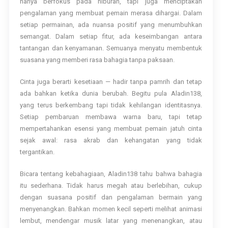
hanya berfokus pada hiburan, tapi juga menciptakan
pengalaman yang membuat pemain merasa dihargai. Dalam
setiap permainan, ada nuansa positif yang menumbuhkan
semangat. Dalam setiap fitur, ada keseimbangan antara
tantangan dan kenyamanan. Semuanya menyatu membentuk
suasana yang memberi rasa bahagia tanpa paksaan.
Cinta juga berarti kesetiaan — hadir tanpa pamrih dan tetap
ada bahkan ketika dunia berubah. Begitu pula Aladin138,
yang terus berkembang tapi tidak kehilangan identitasnya.
Setiap pembaruan membawa warna baru, tapi tetap
mempertahankan esensi yang membuat pemain jatuh cinta
sejak awal: rasa akrab dan kehangatan yang tidak
tergantikan.
Bicara tentang kebahagiaan, Aladin138 tahu bahwa bahagia
itu sederhana. Tidak harus megah atau berlebihan, cukup
dengan suasana positif dan pengalaman bermain yang
menyenangkan. Bahkan momen kecil seperti melihat animasi
lembut, mendengar musik latar yang menenangkan, atau