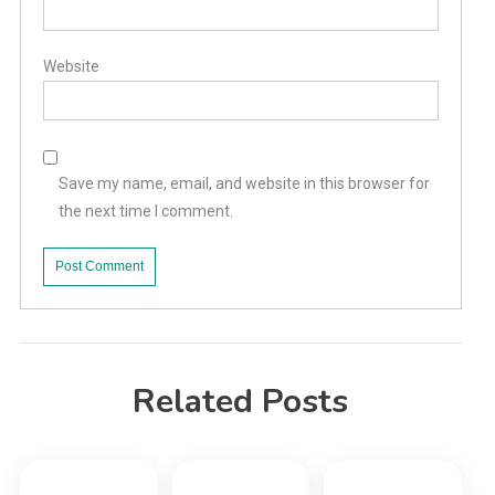
Website
Save my name, email, and website in this browser for
the next time I comment.
Related Posts