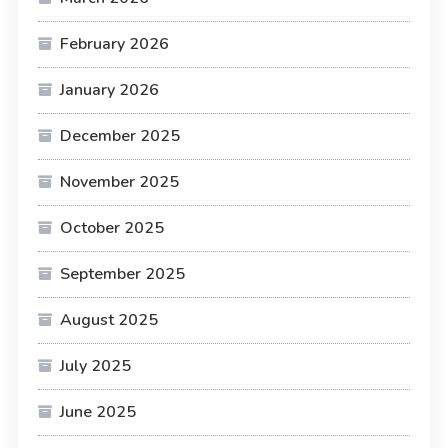
February 2026
January 2026
December 2025
November 2025
October 2025
September 2025
August 2025
July 2025
June 2025