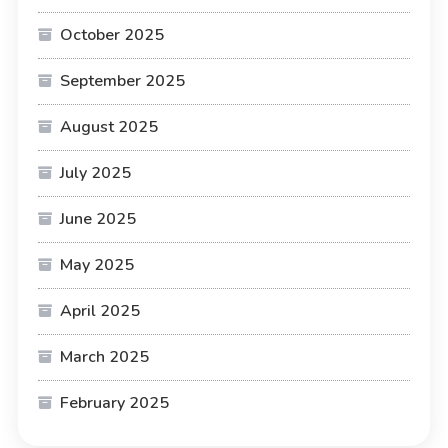
October 2025
September 2025
August 2025
July 2025
June 2025
May 2025
April 2025
March 2025
February 2025