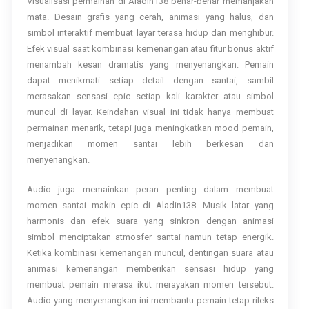
Visualisasi permainan di Aladin138 benar-benar memanjakan
mata. Desain grafis yang cerah, animasi yang halus, dan
simbol interaktif membuat layar terasa hidup dan menghibur.
Efek visual saat kombinasi kemenangan atau fitur bonus aktif
menambah kesan dramatis yang menyenangkan. Pemain
dapat menikmati setiap detail dengan santai, sambil
merasakan sensasi epic setiap kali karakter atau simbol
muncul di layar. Keindahan visual ini tidak hanya membuat
permainan menarik, tetapi juga meningkatkan mood pemain,
menjadikan momen santai lebih berkesan dan
menyenangkan.
Audio juga memainkan peran penting dalam membuat
momen santai makin epic di Aladin138. Musik latar yang
harmonis dan efek suara yang sinkron dengan animasi
simbol menciptakan atmosfer santai namun tetap energik.
Ketika kombinasi kemenangan muncul, dentingan suara atau
animasi kemenangan memberikan sensasi hidup yang
membuat pemain merasa ikut merayakan momen tersebut.
Audio yang menyenangkan ini membantu pemain tetap rileks