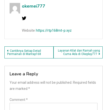
okemei777
Website
https://rtp168mt-p.xyz
Post
Layanan Kilat dan Ramah yang
Cantiknya Setiap Detail
Permainan di Mantap168
Cuma Ada di Okeplay777
navigation
Leave a Reply
Your email address will not be published.
Required fields
are marked
*
Comment
*