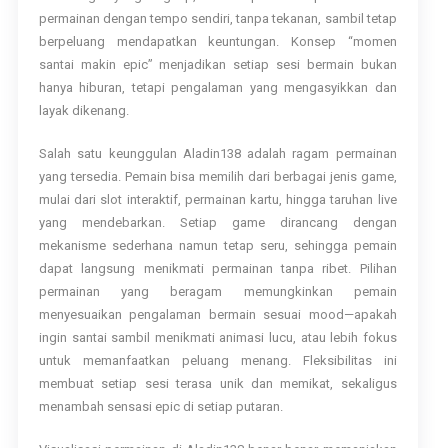
permainan dengan tempo sendiri, tanpa tekanan, sambil tetap
berpeluang mendapatkan keuntungan. Konsep “momen
santai makin epic” menjadikan setiap sesi bermain bukan
hanya hiburan, tetapi pengalaman yang mengasyikkan dan
layak dikenang.
Salah satu keunggulan Aladin138 adalah ragam permainan
yang tersedia. Pemain bisa memilih dari berbagai jenis game,
mulai dari slot interaktif, permainan kartu, hingga taruhan live
yang mendebarkan. Setiap game dirancang dengan
mekanisme sederhana namun tetap seru, sehingga pemain
dapat langsung menikmati permainan tanpa ribet. Pilihan
permainan yang beragam memungkinkan pemain
menyesuaikan pengalaman bermain sesuai mood—apakah
ingin santai sambil menikmati animasi lucu, atau lebih fokus
untuk memanfaatkan peluang menang. Fleksibilitas ini
membuat setiap sesi terasa unik dan memikat, sekaligus
menambah sensasi epic di setiap putaran.