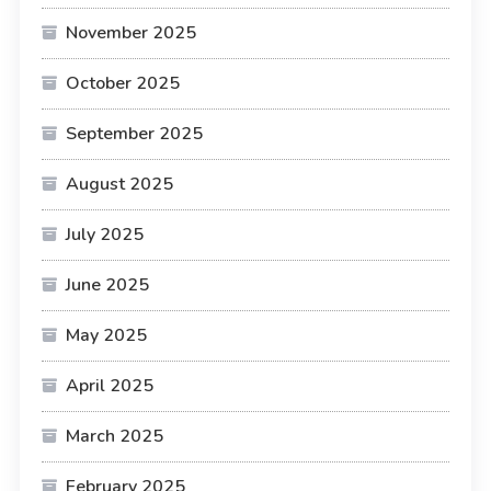
November 2025
October 2025
September 2025
August 2025
July 2025
June 2025
May 2025
April 2025
March 2025
February 2025