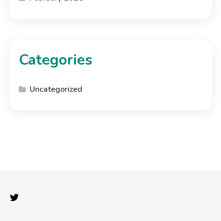
Categories
Uncategorized