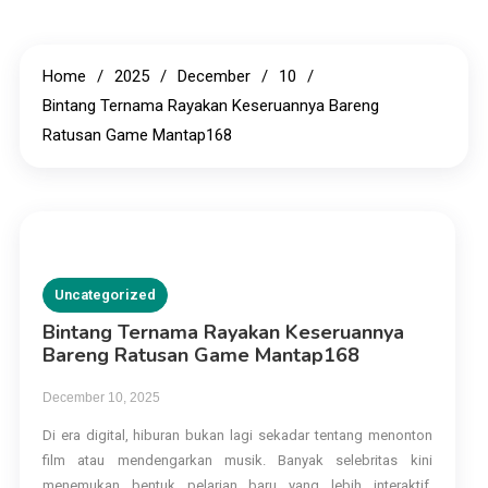
Home
2025
December
10
Bintang Ternama Rayakan Keseruannya Bareng
Ratusan Game Mantap168
Uncategorized
Bintang Ternama Rayakan Keseruannya
Bareng Ratusan Game Mantap168
December 10, 2025
Di era digital, hiburan bukan lagi sekadar tentang menonton
film atau mendengarkan musik. Banyak selebritas kini
menemukan bentuk pelarian baru yang lebih interaktif,