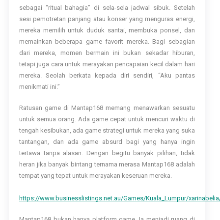
sebagai “ritual bahagia” di sela-sela jadwal sibuk. Setelah
sesi pemotretan panjang atau konser yang menguras energi,
mereka memilih untuk duduk santai, membuka ponsel, dan
memainkan beberapa game favorit mereka. Bagi sebagian
dari mereka, momen bermain ini bukan sekadar hiburan,
tetapi juga cara untuk merayakan pencapaian kecil dalam hari
mereka. Seolah berkata kepada diri sendiri, “Aku pantas
menikmati ini.”
Ratusan game di Mantap168 memang menawarkan sesuatu
untuk semua orang. Ada game cepat untuk mencuri waktu di
tengah kesibukan, ada game strategi untuk mereka yang suka
tantangan, dan ada game absurd bagi yang hanya ingin
tertawa tanpa alasan. Dengan begitu banyak pilihan, tidak
heran jika banyak bintang ternama merasa Mantap168 adalah
tempat yang tepat untuk merayakan keseruan mereka.
https://www.businesslistings.net.au/Games/Kuala_Lumpur/xarinabeli
Mantap168 bukan hanya platform game. Ia menjadi ruang di