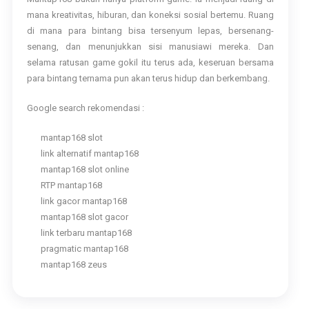
mana kreativitas, hiburan, dan koneksi sosial bertemu. Ruang
di mana para bintang bisa tersenyum lepas, bersenang-
senang, dan menunjukkan sisi manusiawi mereka. Dan
selama ratusan game gokil itu terus ada, keseruan bersama
para bintang ternama pun akan terus hidup dan berkembang.
Google search rekomendasi :
mantap168 slot
link alternatif mantap168
mantap168 slot online
RTP mantap168
link gacor mantap168
mantap168 slot gacor
link terbaru mantap168
pragmatic mantap168
mantap168 zeus