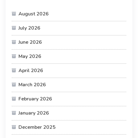
August 2026
July 2026
June 2026
May 2026
April 2026
March 2026
February 2026
January 2026
December 2025