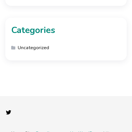
Categories
Uncategorized