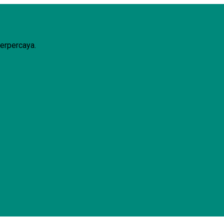
manan Tanpa Batas
erpercaya.