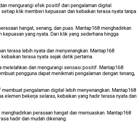
an mengurangi efek positif dari pengalaman digital.
 setiap klik memberi kepuasan dan kebaikan terasa nyata tanpa
erasaan hangat, senang, dan puas. Mantap168 menghadirkan
n kepuasan yang nyata. Dari klik yang sederhana hingga
laman terasa lebih nyata dan menyenangkan. Mantap168
 kebaikan terasa nyata sejak detik pertama.
sa melelahkan dan mengurangi sensasi positif. Mantap168
 ini membuat pengguna dapat menikmati pengalaman dengan tenang,
ponsif membuat pengalaman digital lebih menyenangkan. Mantap168
 elemen bekerja selaras, kebaikan yang hadir terasa nyata dan
mampu menghadirkan perasaan hangat dan memuaskan. Mantap168
rasa hadir dan mudah dikenang.