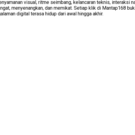
enyamanan visual, ritme seimbang, kelancaran teknis, interaksi 
ngat, menyenangkan, dan memikat. Setiap klik di Mantap168 buk
aman digital terasa hidup dari awal hingga akhir.