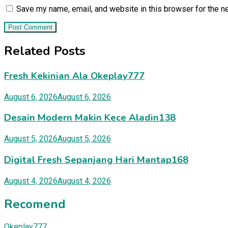
Save my name, email, and website in this browser for the n
Related Posts
Fresh Kekinian Ala Okeplay777
August 6, 2026
August 6, 2026
Desain Modern Makin Kece Aladin138
August 5, 2026
August 5, 2026
Digital Fresh Sepanjang Hari Mantap168
August 4, 2026
August 4, 2026
Recomend
Okeplay777