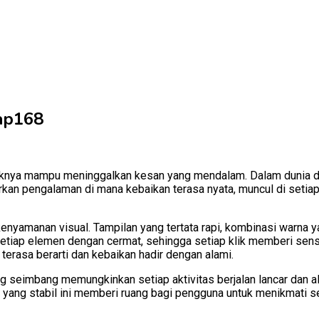
ap168
paknya mampu meninggalkan kesan yang mendalam. Dalam dunia di
an pengalaman di mana kebaikan terasa nyata, muncul di setiap
enyamanan visual. Tampilan yang tertata rapi, kombinasi warna
a setiap elemen dengan cermat, sehingga setiap klik memberi s
terasa berarti dan kebaikan hadir dengan alami.
g seimbang memungkinkan setiap aktivitas berjalan lancar dan a
e yang stabil ini memberi ruang bagi pengguna untuk menikmati s