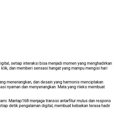
gital, setiap interaksi bisa menjadi momen yang menghadirkan
 klik, dan memberi sensasi hangat yang mampu mengisi hari
 yang menenangkan, dan desain yang harmonis menciptakan
ensasi nyaman dan menyenangkan. Mata yang rileks membuat
lami. Mantap168 menjaga transisi antarfitur mulus dan respons
etiap detik pengalaman digital, membuat kebaikan terasa hadir