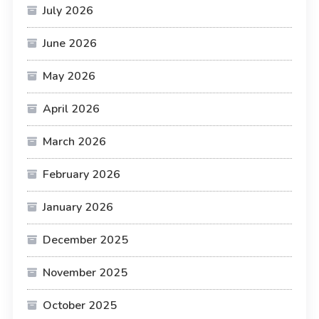
July 2026
June 2026
May 2026
April 2026
March 2026
February 2026
January 2026
December 2025
November 2025
October 2025