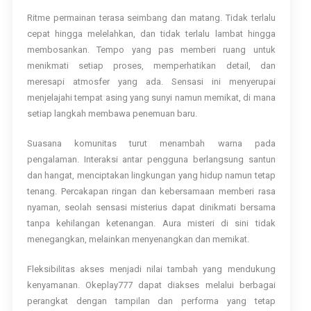
Ritme permainan terasa seimbang dan matang. Tidak terlalu
cepat hingga melelahkan, dan tidak terlalu lambat hingga
membosankan. Tempo yang pas memberi ruang untuk
menikmati setiap proses, memperhatikan detail, dan
meresapi atmosfer yang ada. Sensasi ini menyerupai
menjelajahi tempat asing yang sunyi namun memikat, di mana
setiap langkah membawa penemuan baru.
Suasana komunitas turut menambah warna pada
pengalaman. Interaksi antar pengguna berlangsung santun
dan hangat, menciptakan lingkungan yang hidup namun tetap
tenang. Percakapan ringan dan kebersamaan memberi rasa
nyaman, seolah sensasi misterius dapat dinikmati bersama
tanpa kehilangan ketenangan. Aura misteri di sini tidak
menegangkan, melainkan menyenangkan dan memikat.
Fleksibilitas akses menjadi nilai tambah yang mendukung
kenyamanan. Okeplay777 dapat diakses melalui berbagai
perangkat dengan tampilan dan performa yang tetap