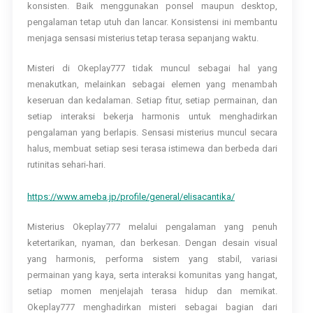
konsisten. Baik menggunakan ponsel maupun desktop,
pengalaman tetap utuh dan lancar. Konsistensi ini membantu
menjaga sensasi misterius tetap terasa sepanjang waktu.
Misteri di Okeplay777 tidak muncul sebagai hal yang
menakutkan, melainkan sebagai elemen yang menambah
keseruan dan kedalaman. Setiap fitur, setiap permainan, dan
setiap interaksi bekerja harmonis untuk menghadirkan
pengalaman yang berlapis. Sensasi misterius muncul secara
halus, membuat setiap sesi terasa istimewa dan berbeda dari
rutinitas sehari-hari.
https://www.ameba.jp/profile/general/elisacantika/
Misterius Okeplay777 melalui pengalaman yang penuh
ketertarikan, nyaman, dan berkesan. Dengan desain visual
yang harmonis, performa sistem yang stabil, variasi
permainan yang kaya, serta interaksi komunitas yang hangat,
setiap momen menjelajah terasa hidup dan memikat.
Okeplay777 menghadirkan misteri sebagai bagian dari