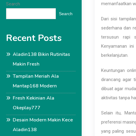
memanfaatkan wa
Search
Search
Dari sisi tampil
sederhana dan r
Recent Posts
tersusun rapi 
Kenyamanan ini 
Aladin138 Bikin Rutinitas
berkelanjutan.
Makin Fresh
Keuntungan onli
Tampilan Meriah Ala
dirancang agar t
Mantap168 Modern
dibuat agar muda
Fresh Kekinian Ala
aktivitas tanpa h
Okeplay777
Selain itu, Man
Desain Modern Makin Kece
preferensi masin
Aladin138
yang paling sesu