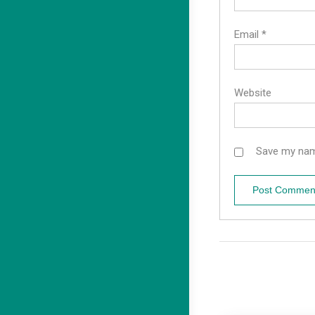
Email
*
Website
Save my name