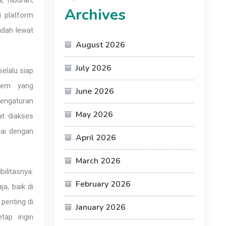
, hiburan,
Archives
i platform
dah lewat
August 2026
July 2026
elalu siap
tem yang
June 2026
pengaturan
May 2026
at diakses
uai dengan
April 2026
March 2026
ilitasnya.
February 2026
a, baik di
 penting di
January 2026
tap ingin