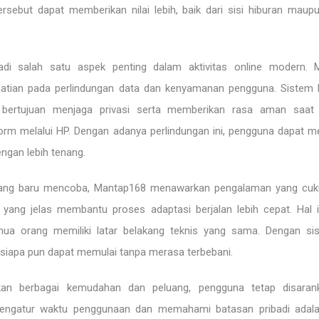
tersebut dapat memberikan nilai lebih, baik dari sisi hiburan maup
i salah satu aspek penting dalam aktivitas online modern. 
atian pada perlindungan data dan kenyamanan pengguna. Sistem
 bertujuan menjaga privasi serta memberikan rasa aman saat
rm melalui HP. Dengan adanya perlindungan ini, pengguna dapat m
engan lebih tenang.
ang baru mencoba, Mantap168 menawarkan pengalaman yang cuk
yang jelas membantu proses adaptasi berjalan lebih cepat. Hal i
mua orang memiliki latar belakang teknis yang sama. Dengan si
siapa pun dapat memulai tanpa merasa terbebani.
an berbagai kemudahan dan peluang, pengguna tetap disaran
 Mengatur waktu penggunaan dan memahami batasan pribadi adala