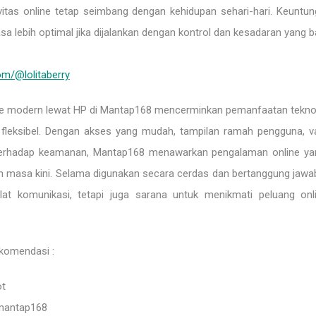
ivitas online tetap seimbang dengan kehidupan sehari-hari. Keuntun
a lebih optimal jika dijalankan dengan kontrol dan kesadaran yang ba
om/@lolitaberry
e modern lewat HP di Mantap168 mencerminkan pemanfaatan teknolo
 fleksibel. Dengan akses yang mudah, tampilan ramah pengguna, vari
 terhadap keamanan, Mantap168 menawarkan pengalaman online ya
 masa kini. Selama digunakan secara cerdas dan bertanggung jawab
lat komunikasi, tetapi juga sarana untuk menikmati peluang onl
komendasi :
ot
f mantap168