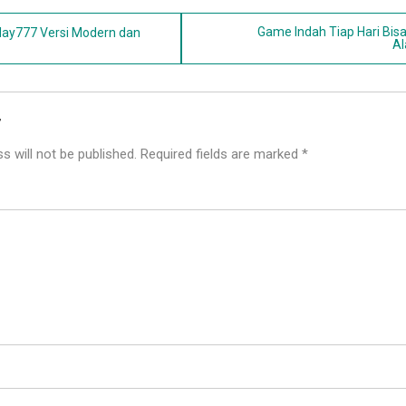
Game Indah Tiap Hari Bisa
lay777 Versi Modern dan
Al
n
y
s will not be published.
Required fields are marked
*