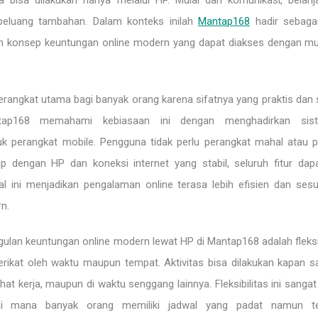
bisa dilakukan hanya melalui HP. Mulai dari komunikasi, belanja
peluang tambahan. Dalam konteks inilah
Mantap168
hadir sebaga
 konsep keuntungan online modern yang dapat diakses dengan mu
erangkat utama bagi banyak orang karena sifatnya yang praktis dan s
ntap168 memahami kebiasaan ini dengan menghadirkan sis
uk perangkat mobile. Pengguna tidak perlu perangkat mahal atau 
p dengan HP dan koneksi internet yang stabil, seluruh fitur dap
al ini menjadikan pengalaman online terasa lebih efisien dan ses
n.
ulan keuntungan online modern lewat HP di Mantap168 adalah fleksib
rikat oleh waktu maupun tempat. Aktivitas bisa dilakukan kapan saj
ahat kerja, maupun di waktu senggang lainnya. Fleksibilitas ini sangat
di mana banyak orang memiliki jadwal yang padat namun te