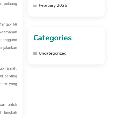
un peluang
February 2025
Mantap168
 keamanan
Categories
 pengguna
enjalankan
Uncategorized
up ramah.
ni penting
stem yang
kan untuk
h langkah