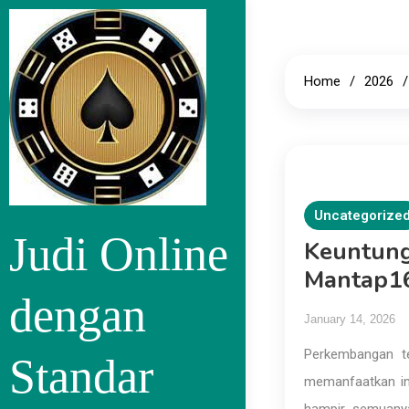
Skip
to
content
Home
2026
Uncategorize
Judi Online
Keuntung
Mantap1
dengan
January 14, 2026
Perkembangan te
Standar
memanfaatkan int