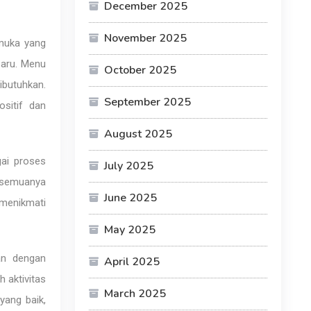
December 2025
November 2025
rmuka yang
baru. Menu
October 2025
butuhkan.
September 2025
sitif dan
August 2025
gai proses
July 2025
, semuanya
June 2025
 menikmati
May 2025
an dengan
April 2025
 aktivitas
March 2025
yang baik,