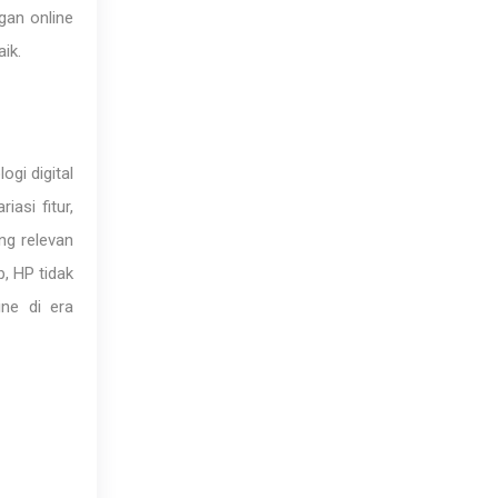
gan online
ik.
gi digital
asi fitur,
ng relevan
, HP tidak
ine di era