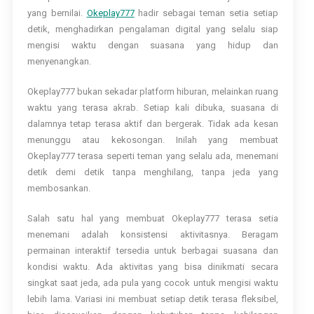
yang bernilai.
Okeplay777
hadir sebagai teman setia setiap
detik, menghadirkan pengalaman digital yang selalu siap
mengisi waktu dengan suasana yang hidup dan
menyenangkan.
Okeplay777 bukan sekadar platform hiburan, melainkan ruang
waktu yang terasa akrab. Setiap kali dibuka, suasana di
dalamnya tetap terasa aktif dan bergerak. Tidak ada kesan
menunggu atau kekosongan. Inilah yang membuat
Okeplay777 terasa seperti teman yang selalu ada, menemani
detik demi detik tanpa menghilang, tanpa jeda yang
membosankan.
Salah satu hal yang membuat Okeplay777 terasa setia
menemani adalah konsistensi aktivitasnya. Beragam
permainan interaktif tersedia untuk berbagai suasana dan
kondisi waktu. Ada aktivitas yang bisa dinikmati secara
singkat saat jeda, ada pula yang cocok untuk mengisi waktu
lebih lama. Variasi ini membuat setiap detik terasa fleksibel,