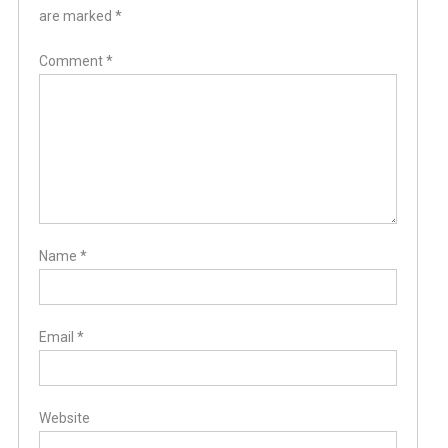
are marked
*
Comment
*
Name
*
Email
*
Website