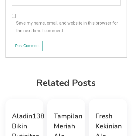
Save my name, email, and website in this browser for
the next time I comment.
Related Posts
Aladin138
Tampilan
Fresh
Bikin
Meriah
Kekinian