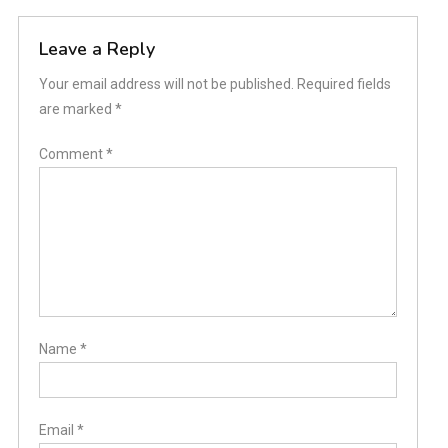
navigation
Leave a Reply
Your email address will not be published.
Required fields
are marked
*
Comment
*
Name
*
Email
*