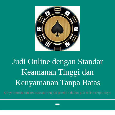
Skip
to
content
Judi Online dengan Standar
Keamanan Tinggi dan
Kenyamanan Tanpa Batas
Kenyamanan dan keamanan menjadi prioritas dalam judi online terpercaya.