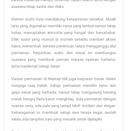
suasana tetap santai dan rileks.
Elemen audio turut mendukung kenyamanan tersebut. Musik
latar yang digunakan memiliki irama yang lembut namun tetap
hidup, menciptakan atmosfer yang hangat dan bersahabat.
Efek suara yang muncul di momen tertentu memberi aksen
halus, menambah sensasi penemuan tanpa mengganggu alur
permainan. Perpaduan audio dan visual ini membangun
suasana yang membuat pemain merasa nyaman berlama-
lama menikmati setiap detail.
Variasi permainan di Mantap168 juga berperan besar dalam
menjaga rasa betah. Setiap permainan memiliki tema dan
gaya visual yang berbeda, namun tetap mengusung benang
merah berupa harta karun mengkilap. Ada permainan dengan
nuansa ceria, ada pula yang tampil lebih modern dan elegan.
Keberagaman ini membuat setiap sesi terasa segar, seolah
selalu ada tampilan baru yang menarik untuk dijelajahi.