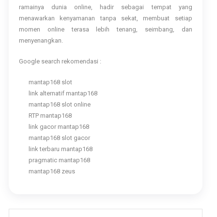
ramainya dunia online, hadir sebagai tempat yang
menawarkan kenyamanan tanpa sekat, membuat setiap
momen online terasa lebih tenang, seimbang, dan
menyenangkan.
Google search rekomendasi :
mantap168 slot
link alternatif mantap168
mantap168 slot online
RTP mantap168
link gacor mantap168
mantap168 slot gacor
link terbaru mantap168
pragmatic mantap168
mantap168 zeus