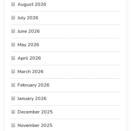
August 2026
July 2026
June 2026
May 2026
April 2026
March 2026
February 2026
January 2026
December 2025
November 2025