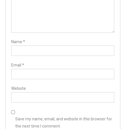
Name
*
Email
*
Website
Save my name, email, and website in this browser for
the next time I comment.