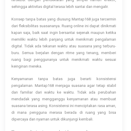
sehingga aktivitas digital terasa lebih santai dan mengalir.
Konsep tanpa batas yang diusung Mantap168 juga tercermin
dari fleksibilitas suasananya. Ruang online ini dapat dinikmati
kapan saja, baik saat ingin bersantai sejenak maupun ketika
memiliki waktu lebih panjang untuk menikmati pengalaman
digital. Tidak ada tekanan waktu atau suasana yang terburu-
buru. Semua berjalan dengan ritme yang tenang, memberi
ruang bagi penggunanya untuk menikmati waktu sesuai
keinginan mereka.
Kenyamanan tanpa batas juga berarti konsistensi
pengalaman. Mantap168 menjaga suasana agar tetap stabil
dan familiar dari waktu ke waktu. Tidak ada perubahan
mendadak yang mengganggu kenyamanan atau membuat
suasana terasa asing. Konsistensi ini menciptakan rasa aman,
di mana pengguna merasa berada di ruang yang bisa
dipercaya dan nyaman untuk dikunjungi kembali.