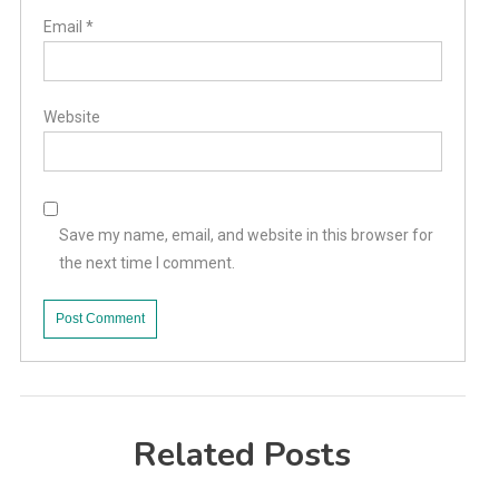
Email
*
Website
Save my name, email, and website in this browser for
the next time I comment.
Related Posts