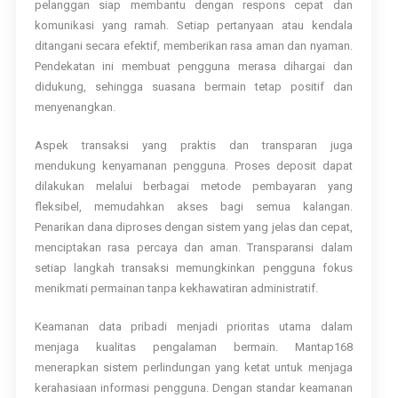
pelanggan siap membantu dengan respons cepat dan
komunikasi yang ramah. Setiap pertanyaan atau kendala
ditangani secara efektif, memberikan rasa aman dan nyaman.
Pendekatan ini membuat pengguna merasa dihargai dan
didukung, sehingga suasana bermain tetap positif dan
menyenangkan.
Aspek transaksi yang praktis dan transparan juga
mendukung kenyamanan pengguna. Proses deposit dapat
dilakukan melalui berbagai metode pembayaran yang
fleksibel, memudahkan akses bagi semua kalangan.
Penarikan dana diproses dengan sistem yang jelas dan cepat,
menciptakan rasa percaya dan aman. Transparansi dalam
setiap langkah transaksi memungkinkan pengguna fokus
menikmati permainan tanpa kekhawatiran administratif.
Keamanan data pribadi menjadi prioritas utama dalam
menjaga kualitas pengalaman bermain. Mantap168
menerapkan sistem perlindungan yang ketat untuk menjaga
kerahasiaan informasi pengguna. Dengan standar keamanan