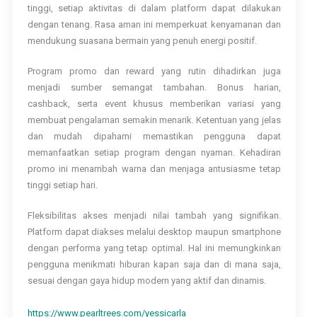
tinggi, setiap aktivitas di dalam platform dapat dilakukan
dengan tenang. Rasa aman ini memperkuat kenyamanan dan
mendukung suasana bermain yang penuh energi positif.
Program promo dan reward yang rutin dihadirkan juga
menjadi sumber semangat tambahan. Bonus harian,
cashback, serta event khusus memberikan variasi yang
membuat pengalaman semakin menarik. Ketentuan yang jelas
dan mudah dipahami memastikan pengguna dapat
memanfaatkan setiap program dengan nyaman. Kehadiran
promo ini menambah warna dan menjaga antusiasme tetap
tinggi setiap hari.
Fleksibilitas akses menjadi nilai tambah yang signifikan.
Platform dapat diakses melalui desktop maupun smartphone
dengan performa yang tetap optimal. Hal ini memungkinkan
pengguna menikmati hiburan kapan saja dan di mana saja,
sesuai dengan gaya hidup modern yang aktif dan dinamis.
https://www.pearltrees.com/yessicarla