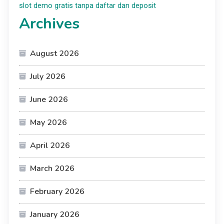
slot demo gratis tanpa daftar dan deposit
Archives
August 2026
July 2026
June 2026
May 2026
April 2026
March 2026
February 2026
January 2026