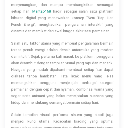
menyenangkan, dan mampu membangkitkan semangat
setiap hari.
Mantap168
hadir sebagai salah satu platform
hiburan digital yang menawarkan konsep “Seru Tiap Hari
Penuh Energi”, menghadirkan pengalaman interaktif yang
dinamis dan memikat dari awal hingga akhir sesi permainan.
Salah satu faktor utama yang membuat pengalaman bermain
terasa penuh energi adalah desain antarmuka yang modern
dan intuitif. Sejak pertama kali masuk ke platform, pengguna
akan disambut dengan tampilan visual yang rapi dan menarik.
Navigasi yang mudah dipahami membuat setiap fitur dapat
diakses tanpa hambatan. Tata letak menu yang jelas
memungkinkan pengguna menjelajahi berbagai kategori
permainan dengan cepat dan nyaman. Kombinasi warna yang
segar serta animasi yang halus menciptakan suasana yang
hidup dan mendukung semangat bermain setiap hari.
Selain tampilan visual, performa sistem yang stabil juga
menjadi kunci utama. Kecepatan loading yang optimal
memastikan setiap permainan dapat diakses tanpa jeda yang