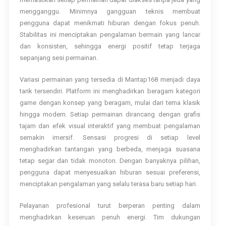
mengganggu. Minimnya gangguan teknis membuat
pengguna dapat menikmati hiburan dengan fokus penuh.
Stabilitas ini menciptakan pengalaman bermain yang lancar
dan konsisten, sehingga energi positif tetap terjaga
sepanjang sesi permainan.
Variasi permainan yang tersedia di Mantap168 menjadi daya
tarik tersendiri. Platform ini menghadirkan beragam kategori
game dengan konsep yang beragam, mulai dari tema klasik
hingga modern. Setiap permainan dirancang dengan grafis
tajam dan efek visual interaktif yang membuat pengalaman
semakin imersif. Sensasi progresi di setiap level
menghadirkan tantangan yang berbeda, menjaga suasana
tetap segar dan tidak monoton. Dengan banyaknya pilihan,
pengguna dapat menyesuaikan hiburan sesuai preferensi,
menciptakan pengalaman yang selalu terasa baru setiap hari.
Pelayanan profesional turut berperan penting dalam
menghadirkan keseruan penuh energi. Tim dukungan