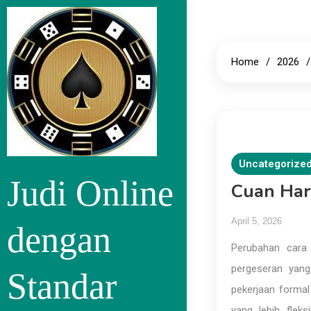
Skip
to
content
Home
2026
Uncategorize
Judi Online
Cuan Har
April 5, 2026
dengan
Perubahan cara
pergeseran yang
Standar
pekerjaan formal
yang lebih flek