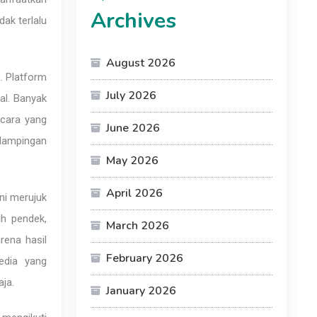
Archives
dak terlalu
August 2026
. Platform
July 2026
al. Banyak
 cara yang
June 2026
rdampingan
May 2026
April 2026
ini merujuk
ih pendek,
March 2026
rena hasil
February 2026
edia yang
ja.
January 2026