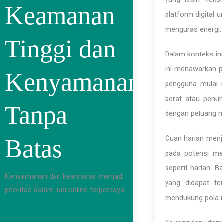
Keamanan
platform digital 
menguras energi.
Tinggi dan
Dalam konteks in
ini menawarkan p
Kenyamanan
pengguna mulai 
berat atau penuh
Tanpa
dengan peluang m
Cuan harian menja
Batas
pada potensi me
seperti harian. B
Kenyamanan dan keamanan menjadi
yang didapat te
prioritas dalam judi online terpercaya.
mendukung pola i