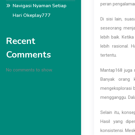
peran pengalaman 
Navigasi Nyaman Setiap
Hari Okeplay777
Di sisi lain, su
seseorang menjal
lebih baik. Ketik
Recent
lebih rasional. 
Comments
tertentu.
No comments to show.
Mantap168 juga m
Banyak orang k
mengeksplorasi b
mengganggu. Dalam
Selain itu, kons
Hasil yang dip
konsistensi. Mesk