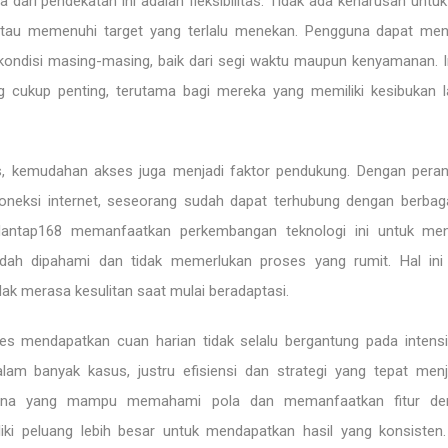
dari pendekatan ini adalah fleksibilitas. Tidak ada keharusan untuk
 atau memenuhi target yang terlalu menekan. Pengguna dapat me
 kondisi masing-masing, baik dari segi waktu maupun kenyamanan. I
g cukup penting, terutama bagi mereka yang memiliki kesibukan la
itas, kemudahan akses juga menjadi faktor pendukung. Dengan pera
oneksi internet, seseorang sudah dapat terhubung dengan berbag
Mantap168 memanfaatkan perkembangan teknologi ini untuk men
ah dipahami dan tidak memerlukan proses yang rumit. Hal in
ak merasa kesulitan saat mulai beradaptasi.
es mendapatkan cuan harian tidak selalu bergantung pada intens
lam banyak kasus, justru efisiensi dan strategi yang tepat menj
una yang mampu memahami pola dan memanfaatkan fitur de
ki peluang lebih besar untuk mendapatkan hasil yang konsisten. 