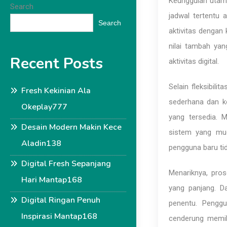
Keunggulan utama 
Search
jadwal tertentu
Search
aktivitas dengan
nilai tambah yan
Recent Posts
aktivitas digital.
Selain fleksibil
Fresh Kekinian Ala
sederhana dan k
Okeplay777
yang tersedia. 
Desain Modern Makin Kece
sistem yang mud
Aladin138
pengguna baru tid
Digital Fresh Sepanjang
Menariknya, pros
Hari Mantap168
yang panjang. Da
Digital Ringan Penuh
penentu. Pengg
Inspirasi Mantap168
cenderung memili