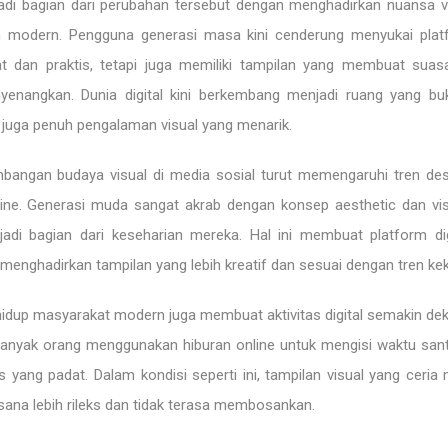
di bagian dari perubahan tersebut dengan menghadirkan nuansa v
n modern. Pengguna generasi masa kini cenderung menyukai plat
t dan praktis, tetapi juga memiliki tampilan yang membuat suas
nyenangkan. Dunia digital kini berkembang menjadi ruang yang b
i juga penuh pengalaman visual yang menarik.
embangan budaya visual di media sosial turut memengaruhi tren de
line. Generasi muda sangat akrab dengan konsep aesthetic dan vi
di bagian dari keseharian mereka. Hal ini membuat platform dig
menghadirkan tampilan yang lebih kreatif dan sesuai dengan tren kek
idup masyarakat modern juga membuat aktivitas digital semakin de
. Banyak orang menggunakan hiburan online untuk mengisi waktu sant
as yang padat. Dalam kondisi seperti ini, tampilan visual yang ceri
ana lebih rileks dan tidak terasa membosankan.