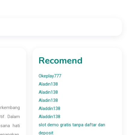
Recomend
Okeplay777
Aladin138
Aladin138
Aladin138
berkembang
Aladdin138
if. Dalam
Aladdin138
slot demo gratis tanpa daftar dan
sana hati
deposit
yenangkan,