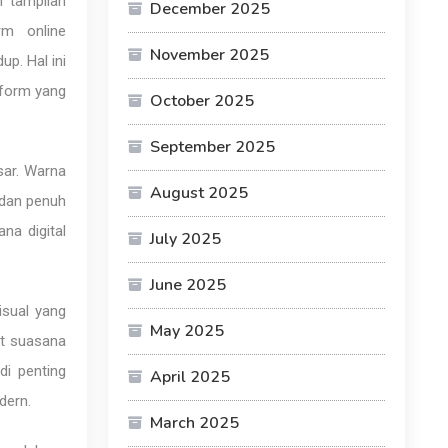
n tampilan
December 2025
rm online
November 2025
p. Hal ini
tform yang
October 2025
September 2025
sar. Warna
August 2025
 dan penuh
na digital
July 2025
June 2025
isual yang
May 2025
t suasana
di penting
April 2025
dern.
March 2025