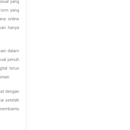
isual yang
form yang
ana online
ukan hanya
sain dalam
sual penuh
ital terus
inian.
kat dengan
ai setelah
a membantu