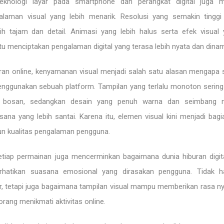
eknologi layar pada smartphone dan perangkat digital juga 
galaman visual yang lebih menarik. Resolusi yang semakin ting
ih tajam dan detail. Animasi yang lebih halus serta efek visual 
menciptakan pengalaman digital yang terasa lebih nyata dan dinam
ran online, kenyamanan visual menjadi salah satu alasan mengapa
nggunakan sebuah platform. Tampilan yang terlalu monoton seri
 bosan, sedangkan desain yang penuh warna dan seimbang
ana yang lebih santai. Karena itu, elemen visual kini menjadi bagi
 kualitas pengalaman pengguna.
etiap permainan juga mencerminkan bagaimana dunia hiburan digi
hatikan suasana emosional yang dirasakan pengguna. Tidak h
tur, tetapi juga bagaimana tampilan visual mampu memberikan rasa 
orang menikmati aktivitas online.