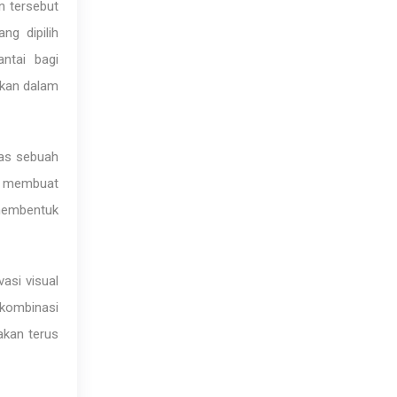
 tersebut
g dipilih
ntai bagi
gkan dalam
itas sebuah
ng membuat
membentuk
asi visual
 kombinasi
akan terus