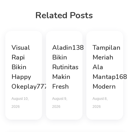
Related Posts
Visual
Aladin138
Tampilan
Rapi
Bikin
Meriah
Bikin
Rutinitas
Ala
Happy
Makin
Mantap168
Okeplay777
Fresh
Modern
August 10,
August 9,
August 8,
2026
2026
2026