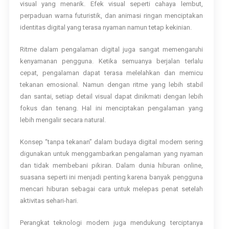
visual yang menarik. Efek visual seperti cahaya lembut,
perpaduan warna futuristik, dan animasi ringan menciptakan
identitas digital yang terasa nyaman namun tetap kekinian.
Ritme dalam pengalaman digital juga sangat memengaruhi
kenyamanan pengguna. Ketika semuanya berjalan terlalu
cepat, pengalaman dapat terasa melelahkan dan memicu
tekanan emosional. Namun dengan ritme yang lebih stabil
dan santai, setiap detail visual dapat dinikmati dengan lebih
fokus dan tenang. Hal ini menciptakan pengalaman yang
lebih mengalir secara natural.
Konsep “tanpa tekanan” dalam budaya digital modern sering
digunakan untuk menggambarkan pengalaman yang nyaman
dan tidak membebani pikiran. Dalam dunia hiburan online,
suasana seperti ini menjadi penting karena banyak pengguna
mencari hiburan sebagai cara untuk melepas penat setelah
aktivitas sehari-hari.
Perangkat teknologi modern juga mendukung terciptanya