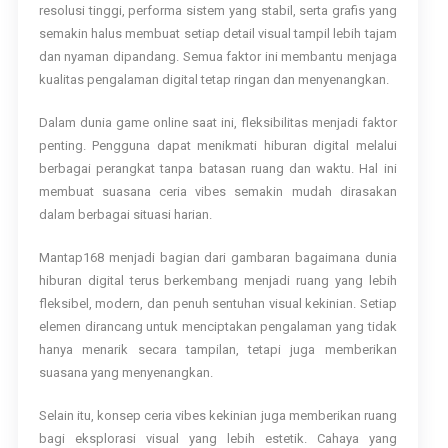
resolusi tinggi, performa sistem yang stabil, serta grafis yang
semakin halus membuat setiap detail visual tampil lebih tajam
dan nyaman dipandang. Semua faktor ini membantu menjaga
kualitas pengalaman digital tetap ringan dan menyenangkan.
Dalam dunia game online saat ini, fleksibilitas menjadi faktor
penting. Pengguna dapat menikmati hiburan digital melalui
berbagai perangkat tanpa batasan ruang dan waktu. Hal ini
membuat suasana ceria vibes semakin mudah dirasakan
dalam berbagai situasi harian.
Mantap168 menjadi bagian dari gambaran bagaimana dunia
hiburan digital terus berkembang menjadi ruang yang lebih
fleksibel, modern, dan penuh sentuhan visual kekinian. Setiap
elemen dirancang untuk menciptakan pengalaman yang tidak
hanya menarik secara tampilan, tetapi juga memberikan
suasana yang menyenangkan.
Selain itu, konsep ceria vibes kekinian juga memberikan ruang
bagi eksplorasi visual yang lebih estetik. Cahaya yang