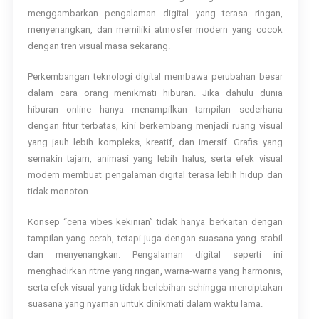
menggambarkan pengalaman digital yang terasa ringan,
menyenangkan, dan memiliki atmosfer modern yang cocok
dengan tren visual masa sekarang.
Perkembangan teknologi digital membawa perubahan besar
dalam cara orang menikmati hiburan. Jika dahulu dunia
hiburan online hanya menampilkan tampilan sederhana
dengan fitur terbatas, kini berkembang menjadi ruang visual
yang jauh lebih kompleks, kreatif, dan imersif. Grafis yang
semakin tajam, animasi yang lebih halus, serta efek visual
modern membuat pengalaman digital terasa lebih hidup dan
tidak monoton.
Konsep “ceria vibes kekinian” tidak hanya berkaitan dengan
tampilan yang cerah, tetapi juga dengan suasana yang stabil
dan menyenangkan. Pengalaman digital seperti ini
menghadirkan ritme yang ringan, warna-warna yang harmonis,
serta efek visual yang tidak berlebihan sehingga menciptakan
suasana yang nyaman untuk dinikmati dalam waktu lama.