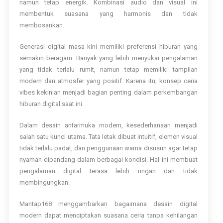
namun tetap energik. Kombinasi audio dan visual ini
membentuk suasana yang harmonis dan tidak
membosankan.
Generasi digital masa kini memiliki preferensi hiburan yang
semakin beragam. Banyak yang lebih menyukai pengalaman
yang tidak terlalu rumit, namun tetap memiliki tampilan
modern dan atmosfer yang positif. Karena itu, konsep ceria
vibes kekinian menjadi bagian penting dalam perkembangan
hiburan digital saat ini.
Dalam desain antarmuka modern, kesederhanaan menjadi
salah satu kunci utama. Tata letak dibuat intuitif, elemen visual
tidak terlalu padat, dan penggunaan warna disusun agar tetap
nyaman dipandang dalam berbagai kondisi. Hal ini membuat
pengalaman digital terasa lebih ringan dan tidak
membingungkan.
Mantap168 menggambarkan bagaimana desain digital
modern dapat menciptakan suasana ceria tanpa kehilangan