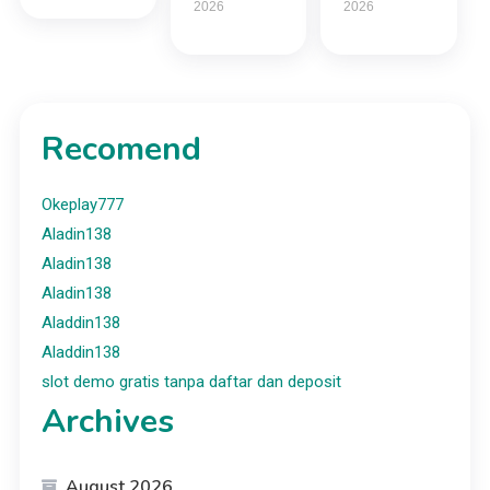
2026
2026
Recomend
Okeplay777
Aladin138
Aladin138
Aladin138
Aladdin138
Aladdin138
slot demo gratis tanpa daftar dan deposit
Archives
August 2026