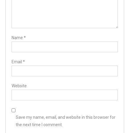
Name
*
Email
*
Website
Save my name, email, and website in this browser for
the next time I comment.