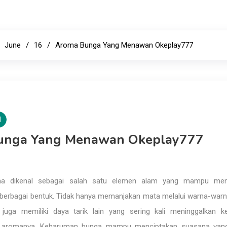
June
16
Aroma Bunga Yang Menawan Okeplay777
d
unga Yang Menawan Okeplay777
ma dikenal sebagai salah satu elemen alam yang mampu men
berbagai bentuk. Tidak hanya memanjakan mata melalui warna-war
juga memiliki daya tarik lain yang sering kali meninggalkan k
u aromanya. Keharuman bunga mampu menciptakan suasana yan