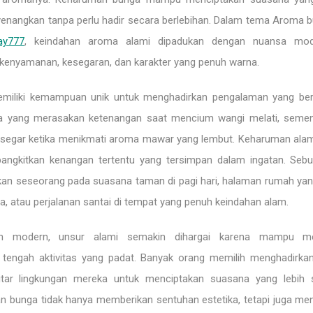
enangkan tanpa perlu hadir secara berlebihan. Dalam tema Aroma 
ay777
, keindahan aroma alami dipadukan dengan nuansa mo
enyamanan, kesegaran, dan karakter yang penuh warna.
iliki kemampuan unik untuk menghadirkan pengalaman yang ber
da yang merasakan ketenangan saat mencium wangi melati, semen
h segar ketika menikmati aroma mawar yang lembut. Keharuman alam
bangkitkan kenangan tertentu yang tersimpan dalam ingatan. Se
an seseorang pada suasana taman di pagi hari, halaman rumah yan
, atau perjalanan santai di tempat yang penuh keindahan alam.
an modern, unsur alami semakin dihargai karena mampu m
 tengah aktivitas yang padat. Banyak orang memilih menghadirk
itar lingkungan mereka untuk menciptakan suasana yang lebih 
n bunga tidak hanya memberikan sentuhan estetika, tetapi juga me