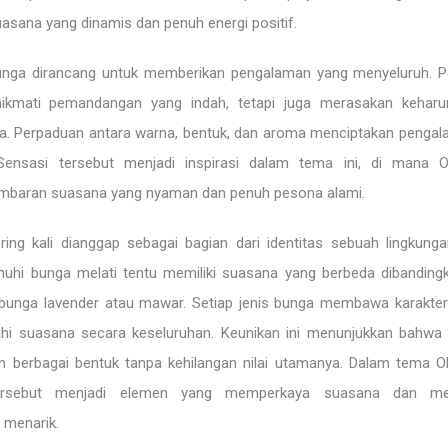
sana yang dinamis dan penuh energi positif.
nga dirancang untuk memberikan pengalaman yang menyeluruh. P
ikmati pemandangan yang indah, tetapi juga merasakan kehar
a. Perpaduan antara warna, bentuk, dan aroma menciptakan penga
. Sensasi tersebut menjadi inspirasi dalam tema ini, di mana 
mbaran suasana yang nyaman dan penuh pesona alami.
ng kali dianggap sebagai bagian dari identitas sebuah lingkung
nuhi bunga melati tentu memiliki suasana yang berbeda dibandin
bunga lavender atau mawar. Setiap jenis bunga membawa karakter 
i suasana secara keseluruhan. Keunikan ini menunjukkan bahwa 
m berbagai bentuk tanpa kehilangan nilai utamanya. Dalam tema O
ersebut menjadi elemen yang memperkaya suasana dan men
 menarik.