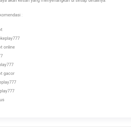
kaya akan kesan yang menyenangkan di setiap detailnya.
komendasi :
ot
 okeplay777
t online
77
play777
ot gacor
keplay777
play777
eus