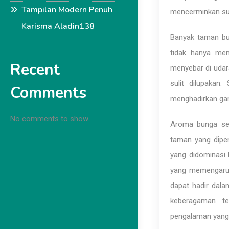
Tampilan Modern Penuh
mencerminkan sua
Karisma Aladin138
Banyak taman bu
tidak hanya men
Recent
menyebar di udar
sulit dilupakan
Comments
menghadirkan ga
No comments to show.
Aroma bunga seri
taman yang dipe
yang didominasi 
yang memengaruh
dapat hadir dala
keberagaman t
pengalaman yang