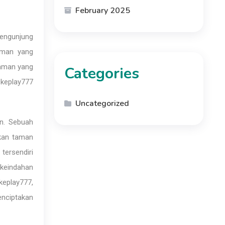
February 2025
engunjung
uman yang
laman yang
Categories
Okeplay777
Uncategorized
an. Sebuah
gkan taman
tersendiri
keindahan
keplay777,
ciptakan