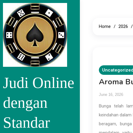
Skip
to
content
Home
2026
Uncategorize
Judi Online
Aroma B
June 16, 2026
dengan
Bunga telah la
keindahan dalam 
Standar
beragam, bunga 
mendalam, yait