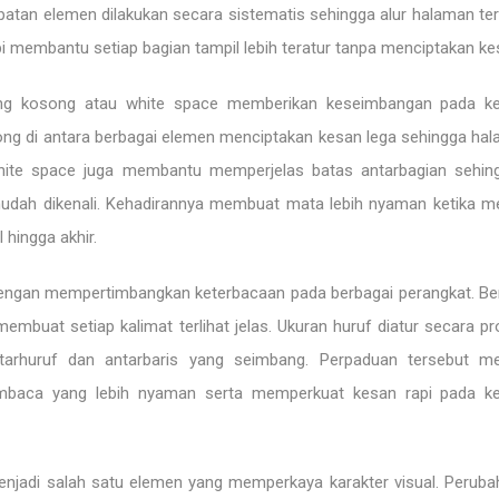
atan elemen dilakukan secara sistematis sehingga alur halaman ter
i membantu setiap bagian tampil lebih teratur tanpa menciptakan ke
ng kosong atau white space memberikan keseimbangan pada ke
ong di antara berbagai elemen menciptakan kesan lega sehingga hal
 White space juga membantu memperjelas batas antarbagian sehin
mudah dikenali. Kehadirannya membuat mata lebih nyaman ketika men
 hingga akhir.
h dengan mempertimbangkan keterbacaan pada berbagai perangkat. Be
mbuat setiap kalimat terlihat jelas. Ukuran huruf diatur secara pr
tarhuruf dan antarbaris yang seimbang. Perpaduan tersebut me
baca yang lebih nyaman serta memperkuat kesan rapi pada ke
njadi salah satu elemen yang memperkaya karakter visual. Perub