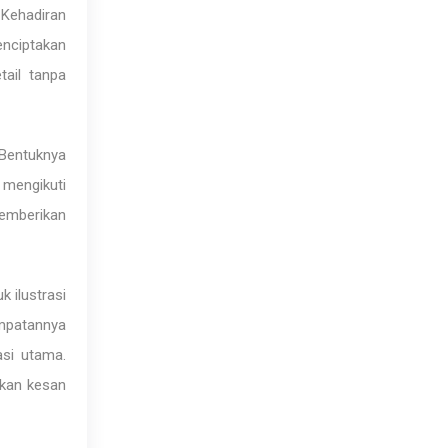
Kehadiran
enciptakan
tail tanpa
Bentuknya
 mengikuti
memberikan
 ilustrasi
mpatannya
asi utama.
nkan kesan