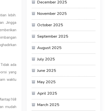
December 2025
November 2025
an lebih.
an. Jingga
October 2025
emberikan
September 2025
eimbangan
nghadirkan
August 2025
July 2025
 Tidak ada
June 2025
porsi yang
lam waktu
May 2025
April 2025
 Mantap168
March 2025
 dan mudah