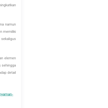
ningkatkan
hana namun
n memiliki
 sekaligus
 dan elemen
g sehingga
dap detail
-nyaman-