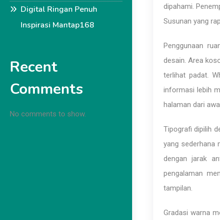
dipahami. Penemp
Digital Ringan Penuh
Susunan yang rap
Inspirasi Mantap168
Penggunaan rua
desain. Area kos
Recent
terlihat padat.
Comments
informasi lebih 
halaman dari awal
No comments to show.
Tipografi dipili
yang sederhana me
dengan jarak an
pengalaman mem
tampilan.
Gradasi warna me