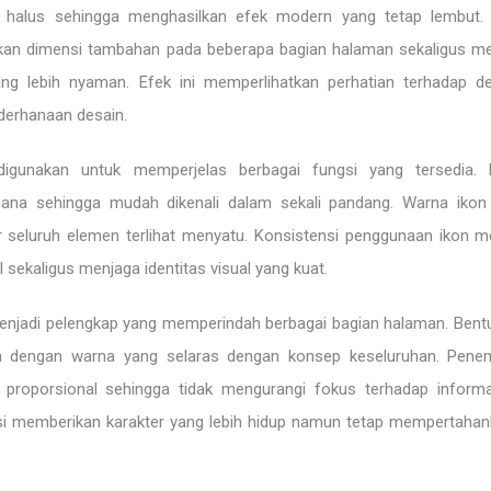
a halus sehingga menghasilkan efek modern yang tetap lembut. 
kan dimensi tambahan pada beberapa bagian halaman sekaligus m
yang lebih nyaman. Efek ini memperlihatkan perhatian terhadap de
derhanaan desain.
digunakan untuk memperjelas berbagai fungsi yang tersedia. 
hana sehingga mudah dikenali dalam sekali pandang. Warna ikon
 seluruh elemen terlihat menyatu. Konsistensi penggunaan ikon 
 sekaligus menjaga identitas visual yang kuat.
menjadi pelengkap yang memperindah berbagai bagian halaman. Bentuk
a dengan warna yang selaras dengan konsep keseluruhan. Pene
a proporsional sehingga tidak mengurangi fokus terhadap inform
asi memberikan karakter yang lebih hidup namun tetap mempertaha