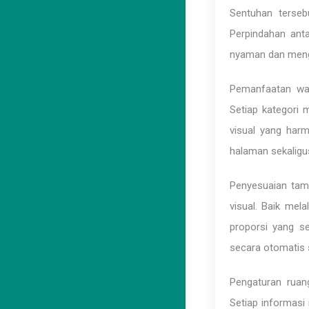
Sentuhan terseb
Perpindahan anta
nyaman dan menga
Pemanfaatan war
Setiap kategori 
visual yang har
halaman sekaligu
Penyesuaian tamp
visual. Baik mel
proporsi yang se
secara otomatis s
Pengaturan ruang
Setiap informasi