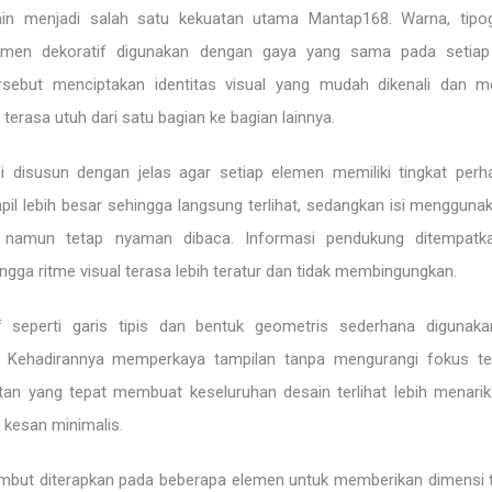
ain menjadi salah satu kekuatan utama Mantap168. Warna, tipogr
elemen dekoratif digunakan dengan gaya yang sama pada setiap
sebut menciptakan identitas visual yang mudah dikenali dan m
erasa utuh dari satu bagian ke bagian lainnya.
si disusun dengan jelas agar setiap elemen memiliki tingkat perh
pil lebih besar sehingga langsung terlihat, sedangkan isi mengguna
l namun tetap nyaman dibaca. Informasi pendukung ditempatk
ngga ritme visual terasa lebih teratur dan tidak membingungkan.
f seperti garis tipis dan bentuk geometris sederhana digunaka
l. Kehadirannya memperkaya tampilan tanpa mengurangi fokus te
n yang tepat membuat keseluruhan desain terlihat lebih menarik
kesan minimalis.
embut diterapkan pada beberapa elemen untuk memberikan dimensi