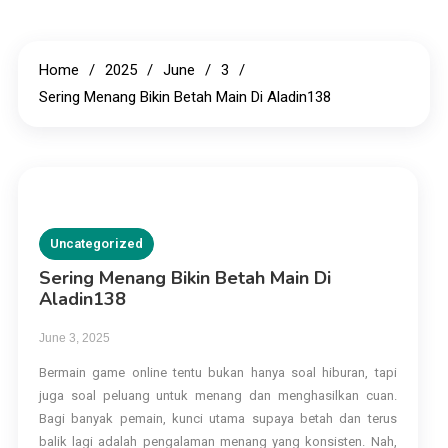
Home
2025
June
3
Sering Menang Bikin Betah Main Di Aladin138
Uncategorized
Sering Menang Bikin Betah Main Di
Aladin138
June 3, 2025
Bermain game online tentu bukan hanya soal hiburan, tapi
juga soal peluang untuk menang dan menghasilkan cuan.
Bagi banyak pemain, kunci utama supaya betah dan terus
balik lagi adalah pengalaman menang yang konsisten. Nah,