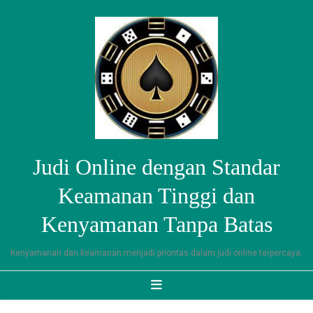
Skip
to
content
Judi Online dengan Standar
Keamanan Tinggi dan
Kenyamanan Tanpa Batas
Kenyamanan dan keamanan menjadi prioritas dalam judi online terpercaya.