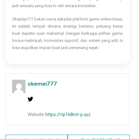
jadi sesuatu yang bisa lo raih secara konsisten.
Okeplay777 bukan cuma sekadar platform game online biasa.
Ini adalah tempat dimana strategi bertemu peluang besar
buat dapetin cuan maksimal. Dengan berbagai pilihan game,
bonus melimpah, komunitas suportif, dan sistem yang adil, lo
bisa wujudkan impian buat jadi pemenang sejati.
okemei777
Website
https://rtp168mt-p.xyz