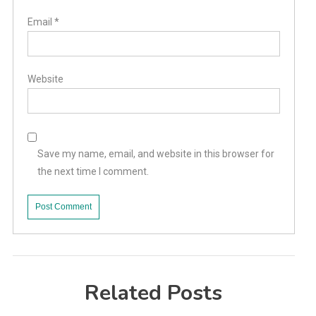
Email
*
Website
Save my name, email, and website in this browser for
the next time I comment.
Related Posts