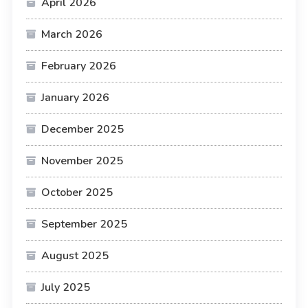
April 2026
March 2026
February 2026
January 2026
December 2025
November 2025
October 2025
September 2025
August 2025
July 2025