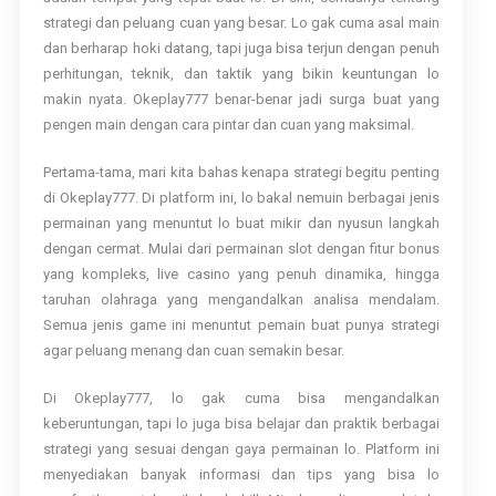
strategi dan peluang cuan yang besar. Lo gak cuma asal main
dan berharap hoki datang, tapi juga bisa terjun dengan penuh
perhitungan, teknik, dan taktik yang bikin keuntungan lo
makin nyata. Okeplay777 benar-benar jadi surga buat yang
pengen main dengan cara pintar dan cuan yang maksimal.
Pertama-tama, mari kita bahas kenapa strategi begitu penting
di Okeplay777. Di platform ini, lo bakal nemuin berbagai jenis
permainan yang menuntut lo buat mikir dan nyusun langkah
dengan cermat. Mulai dari permainan slot dengan fitur bonus
yang kompleks, live casino yang penuh dinamika, hingga
taruhan olahraga yang mengandalkan analisa mendalam.
Semua jenis game ini menuntut pemain buat punya strategi
agar peluang menang dan cuan semakin besar.
Di Okeplay777, lo gak cuma bisa mengandalkan
keberuntungan, tapi lo juga bisa belajar dan praktik berbagai
strategi yang sesuai dengan gaya permainan lo. Platform ini
menyediakan banyak informasi dan tips yang bisa lo