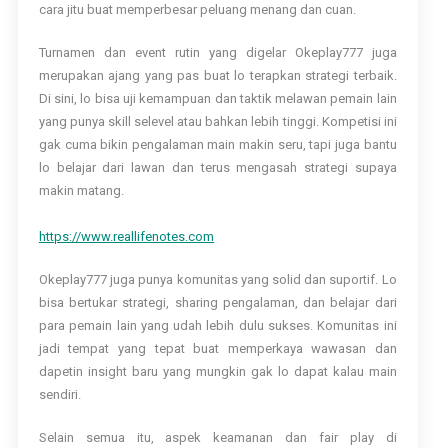
cara jitu buat memperbesar peluang menang dan cuan.
Turnamen dan event rutin yang digelar Okeplay777 juga
merupakan ajang yang pas buat lo terapkan strategi terbaik.
Di sini, lo bisa uji kemampuan dan taktik melawan pemain lain
yang punya skill selevel atau bahkan lebih tinggi. Kompetisi ini
gak cuma bikin pengalaman main makin seru, tapi juga bantu
lo belajar dari lawan dan terus mengasah strategi supaya
makin matang.
https://www.reallifenotes.com
Okeplay777 juga punya komunitas yang solid dan suportif. Lo
bisa bertukar strategi, sharing pengalaman, dan belajar dari
para pemain lain yang udah lebih dulu sukses. Komunitas ini
jadi tempat yang tepat buat memperkaya wawasan dan
dapetin insight baru yang mungkin gak lo dapat kalau main
sendiri.
Selain semua itu, aspek keamanan dan fair play di