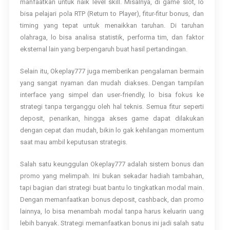
manfaatkan untuk naik level skill. Misalnya, di game slot, lo
bisa pelajari pola RTP (Return to Player), fitur-fitur bonus, dan
timing yang tepat untuk menaikkan taruhan. Di taruhan
olahraga, lo bisa analisa statistik, performa tim, dan faktor
eksternal lain yang berpengaruh buat hasil pertandingan.
Selain itu, Okeplay777 juga memberikan pengalaman bermain
yang sangat nyaman dan mudah diakses. Dengan tampilan
interface yang simpel dan user-friendly, lo bisa fokus ke
strategi tanpa terganggu oleh hal teknis. Semua fitur seperti
deposit, penarikan, hingga akses game dapat dilakukan
dengan cepat dan mudah, bikin lo gak kehilangan momentum
saat mau ambil keputusan strategis.
Salah satu keunggulan Okeplay777 adalah sistem bonus dan
promo yang melimpah. Ini bukan sekadar hadiah tambahan,
tapi bagian dari strategi buat bantu lo tingkatkan modal main.
Dengan memanfaatkan bonus deposit, cashback, dan promo
lainnya, lo bisa menambah modal tanpa harus keluarin uang
lebih banyak. Strategi memanfaatkan bonus ini jadi salah satu