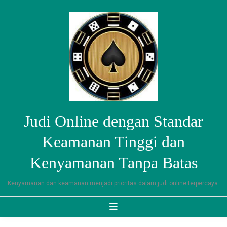
Skip
to
content
Judi Online dengan Standar
Keamanan Tinggi dan
Kenyamanan Tanpa Batas
Kenyamanan dan keamanan menjadi prioritas dalam judi online terpercaya.