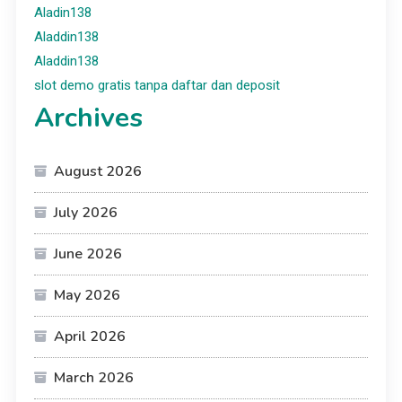
Aladin138
Aladdin138
Aladdin138
slot demo gratis tanpa daftar dan deposit
Archives
August 2026
July 2026
June 2026
May 2026
April 2026
March 2026