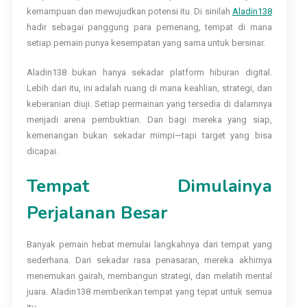
kemampuan dan mewujudkan potensi itu. Di sinilah
Aladin138
hadir sebagai panggung para pemenang, tempat di mana
setiap pemain punya kesempatan yang sama untuk bersinar.
Aladin138 bukan hanya sekadar platform hiburan digital.
Lebih dari itu, ini adalah ruang di mana keahlian, strategi, dan
keberanian diuji. Setiap permainan yang tersedia di dalamnya
menjadi arena pembuktian. Dan bagi mereka yang siap,
kemenangan bukan sekadar mimpi—tapi target yang bisa
dicapai.
Tempat Dimulainya
Perjalanan Besar
Banyak pemain hebat memulai langkahnya dari tempat yang
sederhana. Dari sekadar rasa penasaran, mereka akhirnya
menemukan gairah, membangun strategi, dan melatih mental
juara. Aladin138 memberikan tempat yang tepat untuk semua