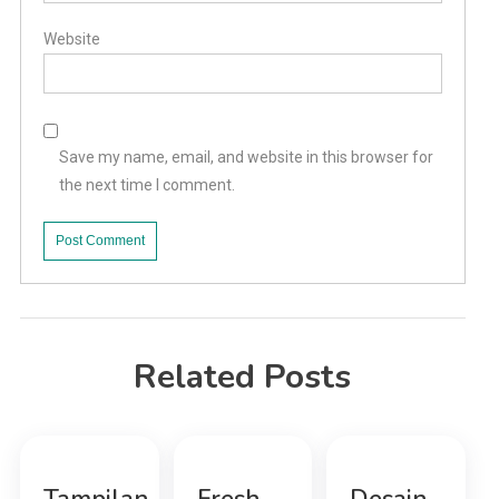
Website
Save my name, email, and website in this browser for
the next time I comment.
Related Posts