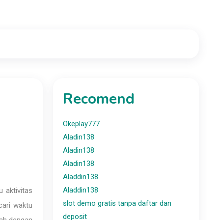
Recomend
Okeplay777
Aladin138
Aladin138
Aladin138
Aladdin138
Aladdin138
 aktivitas
slot demo gratis tanpa daftar dan
cari waktu
deposit