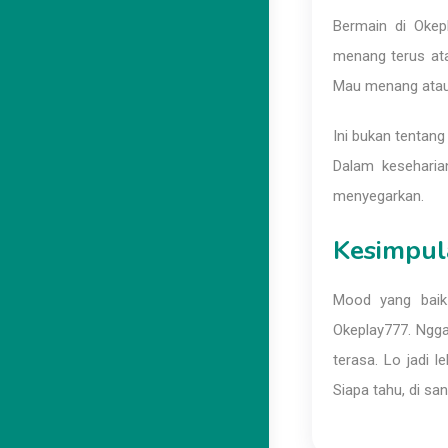
Bermain di Okep
menang terus ata
Mau menang atau k
Ini bukan tentang
Dalam keseharia
menyegarkan.
Kesimpul
Mood yang baik 
Okeplay777. Ngga
terasa. Lo jadi le
Siapa tahu, di san