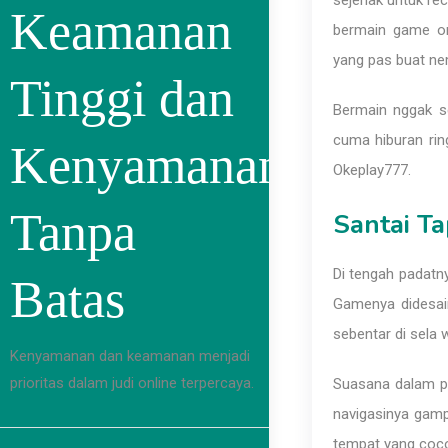
sejenak untuk rec
Keamanan
bermain game on
yang pas buat nem
Tinggi dan
Bermain nggak se
cuma hiburan rin
Kenyamanan
Okeplay777.
Tanpa
Santai Ta
Di tengah padatn
Batas
Gamenya didesain
sebentar di sela 
Kenyamanan dan keamanan menjadi
prioritas dalam judi online terpercaya.
Suasana dalam pl
navigasinya gampa
tempat yang coco