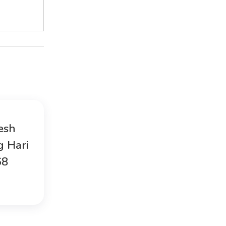
resh
g Hari
68