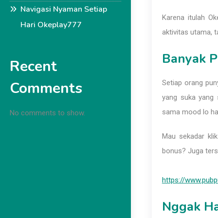
Navigasi Nyaman Setiap
Karena itulah Ok
Hari Okeplay777
aktivitas utama, 
Banyak P
Recent
Comments
Setiap orang pun
yang suka yang s
sama mood lo hari
No comments to show.
Mau sekadar klik
bonus? Juga ters
https://www.pubp
Nggak Har