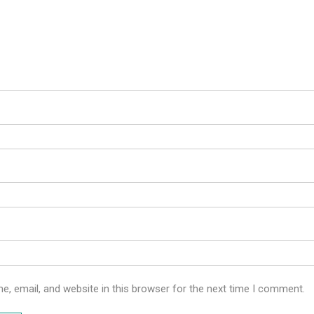
, email, and website in this browser for the next time I comment.