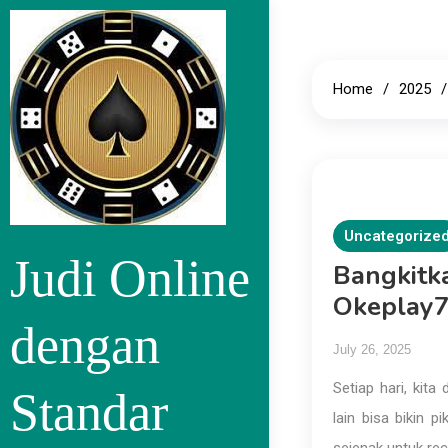
Skip
to
content
Home
2025
Uncategorize
Judi Online
Bangkitk
Okeplay
dengan
July 26, 2025
Setiap hari, kit
Standar
lain bisa bikin 