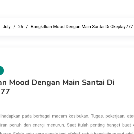
July
26
Bangkitkan Mood Dengan Main Santai Di Okeplay777
d
an Mood Dengan Main Santai Di
777
a dihadapkan pada berbagai macam kesibukan. Tugas, pekerjaan, atau
pikiran penuh dan energi menurun. Saat itulah penting banget buat 