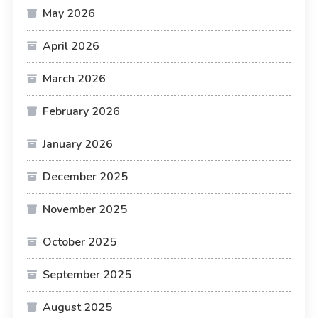
May 2026
April 2026
March 2026
February 2026
January 2026
December 2025
November 2025
October 2025
September 2025
August 2025