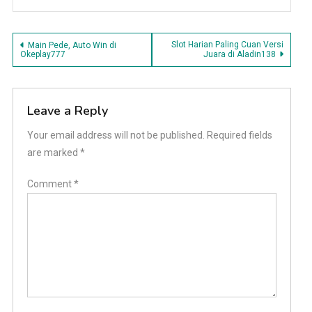
Post
Slot Harian Paling Cuan Versi
Main Pede, Auto Win di
Okeplay777
Juara di Aladin138
navigation
Leave a Reply
Your email address will not be published.
Required fields
are marked
*
Comment
*