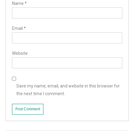
Name
*
Email
*
Website
Save my name, email, and website in this browser for
the next time I comment.