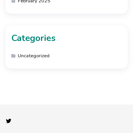
February 2025
Categories
Uncategorized