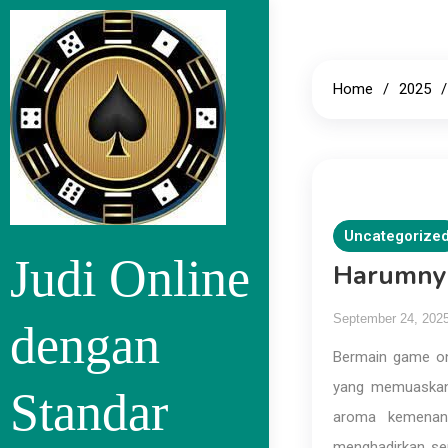
Skip
to
content
Home
2025
Uncategorize
Judi Online
Harumnya
September 24, 202
dengan
Bermain game on
yang memuaskan
Standar
aroma kemenang
menghadirkan sen