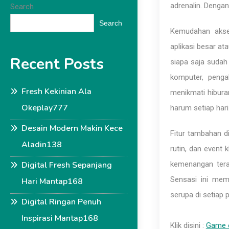
adrenalin. Dengan
Search
Search
Kemudahan akses
aplikasi besar a
Recent Posts
siapa saja suda
komputer, peng
Fresh Kekinian Ala
menikmati hibur
Okeplay777
harum setiap hari
Desain Modern Makin Kece
Fitur tambahan d
Aladin138
rutin, dan event
Digital Fresh Sepanjang
kemenangan tera
Sensasi ini mem
Hari Mantap168
serupa di setiap 
Digital Ringan Penuh
Inspirasi Mantap168
Klik disini :
Game on