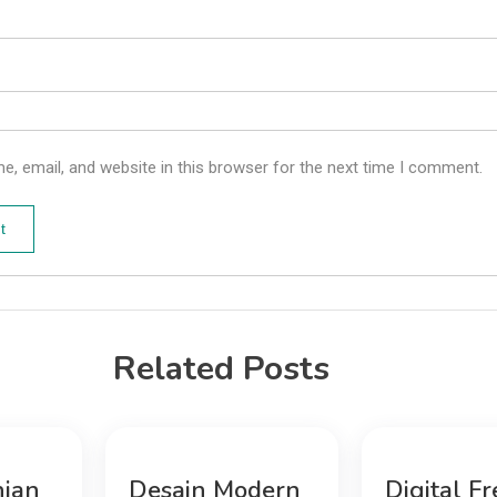
, email, and website in this browser for the next time I comment.
Related Posts
nian
Desain Modern
Digital F