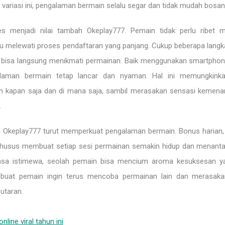
 variasi ini, pengalaman bermain selalu segar dan tidak mudah bosan
 menjadi nilai tambah Okeplay777. Pemain tidak perlu ribet 
tau melewati proses pendaftaran yang panjang. Cukup beberapa lang
h bisa langsung menikmati permainan. Baik menggunakan smartph
alaman bermain tetap lancar dan nyaman. Hal ini memungkink
an kapan saja dan di mana saja, sambil merasakan sensasi kemen
.
i Okeplay777 turut memperkuat pengalaman bermain. Bonus harian
 khusus membuat setiap sesi permainan semakin hidup dan menanta
sa istimewa, seolah pemain bisa mencium aroma kesuksesan ya
buat pemain ingin terus mencoba permainan lain dan merasaka
putaran.
line viral tahun ini