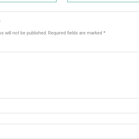
n
y
s will not be published.
Required fields are marked
*