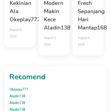
Kekinian
Modern
Fresh
Ala
Makin
Sepanjang
Okeplay777
Kece
Hari
Aladin138
Mantap168
August 6,
2026
August 5,
August 4,
2026
2026
Recomend
Okeplay777
Aladin138
Aladin138
Aladin138