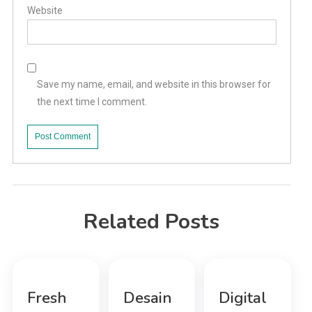
Website
Save my name, email, and website in this browser for
the next time I comment.
Related Posts
Fresh
Desain
Digital