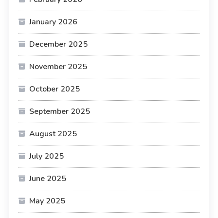
January 2026
December 2025
November 2025
October 2025
September 2025
August 2025
July 2025
June 2025
May 2025