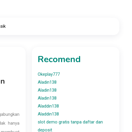
sik
Recomend
Okeplay777
in
Aladin138
Aladin138
Aladin138
Aladdin138
Aladdin138
gabungkan
slot demo gratis tanpa daftar dan
dak hanya
deposit