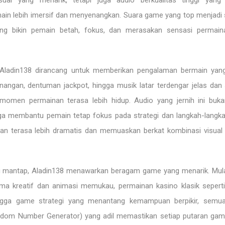
ual yang menarik, tetapi juga audio berkualitas tinggi yan
in lebih imersif dan menyenangkan. Suara game yang top menjadi 
ng bikin pemain betah, fokus, dan merasakan sensasi permain
 Aladin138 dirancang untuk memberikan pengalaman bermain yang
angan, dentuman jackpot, hingga musik latar terdengar jelas dan
 momen permainan terasa lebih hidup. Audio yang jernih ini buk
juga membantu pemain tetap fokus pada strategi dan langkah-langk
an terasa lebih dramatis dan memuaskan berkat kombinasi visual
g mantap, Aladin138 menawarkan beragam game yang menarik. Mulai
ma kreatif dan animasi memukau, permainan kasino klasik seperti
ingga game strategi yang menantang kemampuan berpikir, semua 
dom Number Generator) yang adil memastikan setiap putaran gam