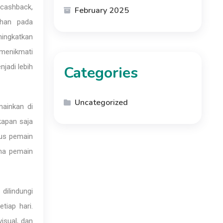
 cashback,
February 2025
ahan pada
ingkatkan
menikmati
jadi lebih
Categories
Uncategorized
mainkan di
kapan saja
kus pemain
ana pemain
dilindungi
tiap hari.
isual, dan