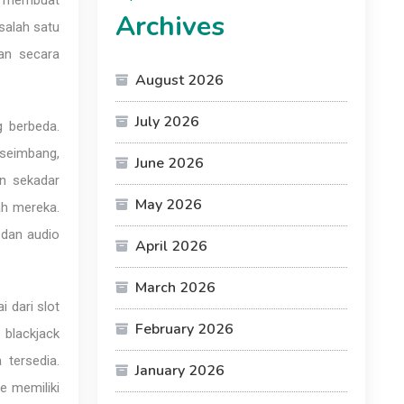
g membuat
Archives
salah satu
an secara
August 2026
July 2026
 berbeda.
 seimbang,
June 2026
an sekadar
May 2026
ah mereka.
 dan audio
April 2026
March 2026
 dari slot
February 2026
 blackjack
tersedia.
January 2026
e memiliki