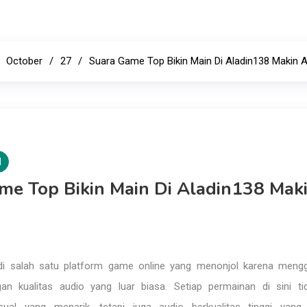
October
27
Suara Game Top Bikin Main Di Aladin138 Makin A
d
me Top Bikin Main Di Aladin138 Mak
i salah satu platform game online yang menonjol karena meng
n kualitas audio yang luar biasa. Setiap permainan di sini ti