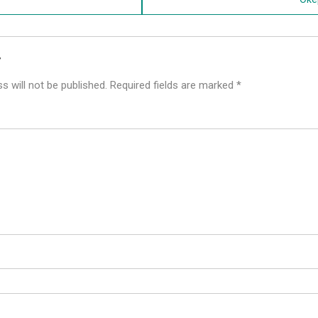
n
y
s will not be published.
Required fields are marked
*