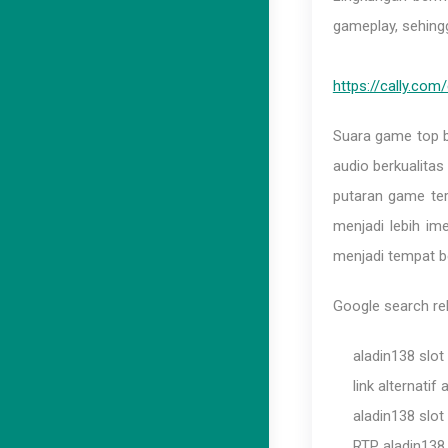
gameplay, sehing
https://cally.com
Suara game top b
audio berkualitas
putaran game ter
menjadi lebih im
menjadi tempat 
Google search re
aladin138 slot
link alternatif
aladin138 slot
RTP aladin138