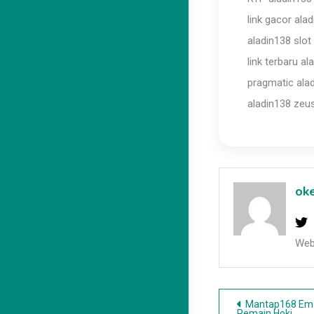
link gacor ala
aladin138 slot
link terbaru al
pragmatic ala
aladin138 zeu
ok
Web
Post
Mantap168 Em
Pemain Hoki