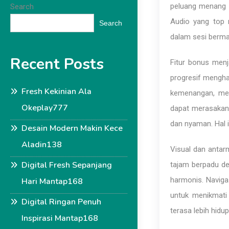
peluang menang 
Search
Audio yang top 
Search
dalam sesi berma
Recent Posts
Fitur bonus menja
progresif mengha
Fresh Kekinian Ala
kemenangan, me
Okeplay777
dapat merasakan 
dan nyaman. Hal i
Desain Modern Makin Kece
Aladin138
Visual dan anta
Digital Fresh Sepanjang
tajam berpadu de
harmonis. Navig
Hari Mantap168
untuk menikmati
Digital Ringan Penuh
terasa lebih hidu
Inspirasi Mantap168