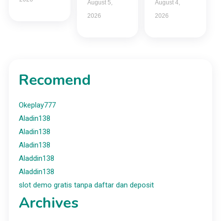
August 5,
August 4,
2026
2026
Recomend
Okeplay777
Aladin138
Aladin138
Aladin138
Aladdin138
Aladdin138
slot demo gratis tanpa daftar dan deposit
Archives