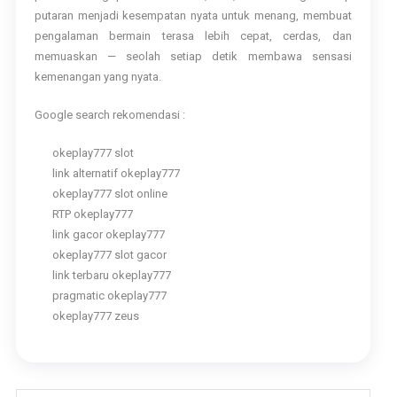
putaran menjadi kesempatan nyata untuk menang, membuat
pengalaman bermain terasa lebih cepat, cerdas, dan
memuaskan — seolah setiap detik membawa sensasi
kemenangan yang nyata.
Google search rekomendasi :
okeplay777 slot
link alternatif okeplay777
okeplay777 slot online
RTP okeplay777
link gacor okeplay777
okeplay777 slot gacor
link terbaru okeplay777
pragmatic okeplay777
okeplay777 zeus