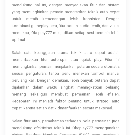
mendukung hal ini, dengan menyediakan fitur dan sistem
yang memungkinkan pemain menerapkan teknik auto cepat
untuk meraih kemenangan lebih konsisten. Dengan
kombinasi gameplay seru, fitur bonus, audio jernih, dan visual
memukau, Okeplay777 menjadikan setiap sesi bermain lebih
optimal.
Salah satu keunggulan utama teknik auto cepat adalah
memanfaatkan fitur auto-spin atau quick play. Fitur ini
memungkinkan pemain menjalankan putaran secara otomatis
sesuai pengaturan, tanpa perlu menekan tombol manual
berulang kali. Dengan demikian, lebih banyak putaran dapat
dijalankan dalam waktu singkat, meningkatkan peluang
menang sekaligus membuat permainan lebih efisien.
Kecepatan ini menjadi faktor penting untuk strategi auto
cepat, karena setiap detik dimanfaatkan secara maksimal.
Selain fitur auto, pemahaman terhadap pola permainan juga
mendukung efektivitas teknik ini. Okeplay777 menggunakan
sistem Random Number Generator (RNG) yang menjamin