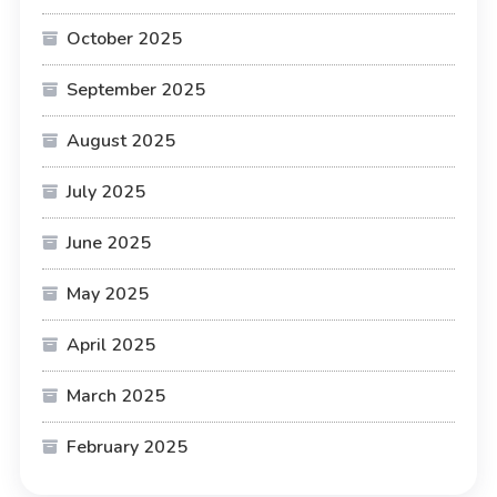
October 2025
September 2025
August 2025
July 2025
June 2025
May 2025
April 2025
March 2025
February 2025