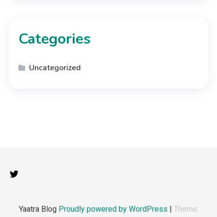
Categories
Uncategorized
Yaatra Blog
Proudly powered by WordPress
|
Theme: