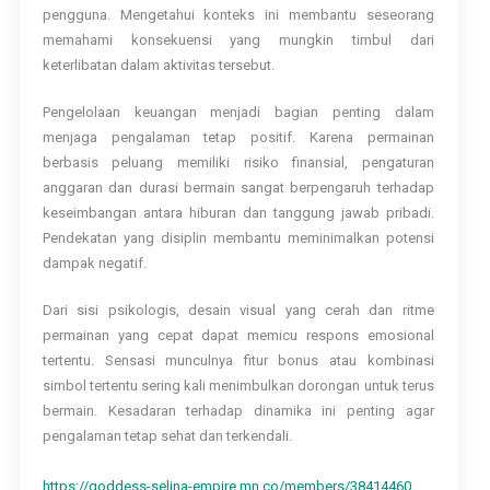
pengguna. Mengetahui konteks ini membantu seseorang
memahami konsekuensi yang mungkin timbul dari
keterlibatan dalam aktivitas tersebut.
Pengelolaan keuangan menjadi bagian penting dalam
menjaga pengalaman tetap positif. Karena permainan
berbasis peluang memiliki risiko finansial, pengaturan
anggaran dan durasi bermain sangat berpengaruh terhadap
keseimbangan antara hiburan dan tanggung jawab pribadi.
Pendekatan yang disiplin membantu meminimalkan potensi
dampak negatif.
Dari sisi psikologis, desain visual yang cerah dan ritme
permainan yang cepat dapat memicu respons emosional
tertentu. Sensasi munculnya fitur bonus atau kombinasi
simbol tertentu sering kali menimbulkan dorongan untuk terus
bermain. Kesadaran terhadap dinamika ini penting agar
pengalaman tetap sehat dan terkendali.
https://goddess-selina-empire.mn.co/members/38414460