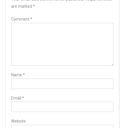
are marked
*
Comment
*
Name
*
Email
*
Website