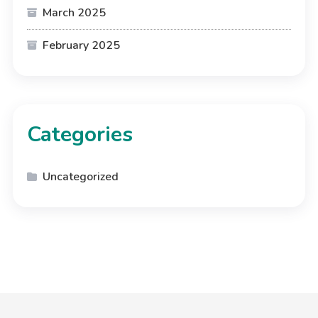
March 2025
February 2025
Categories
Uncategorized