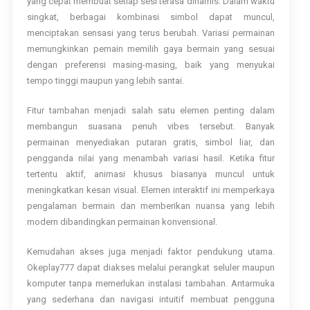
yang cepat membuat setiap sesi terasa dinamis. Dalam waktu
singkat, berbagai kombinasi simbol dapat muncul,
menciptakan sensasi yang terus berubah. Variasi permainan
memungkinkan pemain memilih gaya bermain yang sesuai
dengan preferensi masing-masing, baik yang menyukai
tempo tinggi maupun yang lebih santai.
Fitur tambahan menjadi salah satu elemen penting dalam
membangun suasana penuh vibes tersebut. Banyak
permainan menyediakan putaran gratis, simbol liar, dan
pengganda nilai yang menambah variasi hasil. Ketika fitur
tertentu aktif, animasi khusus biasanya muncul untuk
meningkatkan kesan visual. Elemen interaktif ini memperkaya
pengalaman bermain dan memberikan nuansa yang lebih
modern dibandingkan permainan konvensional.
Kemudahan akses juga menjadi faktor pendukung utama.
Okeplay777 dapat diakses melalui perangkat seluler maupun
komputer tanpa memerlukan instalasi tambahan. Antarmuka
yang sederhana dan navigasi intuitif membuat pengguna