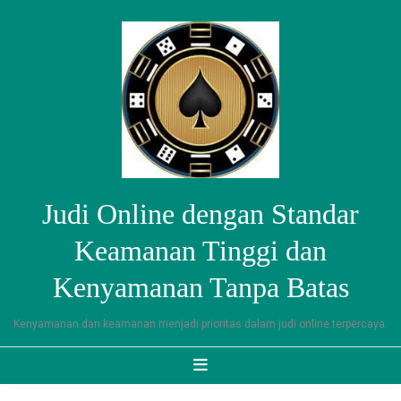
Skip
to
content
Judi Online dengan Standar
Keamanan Tinggi dan
Kenyamanan Tanpa Batas
Kenyamanan dan keamanan menjadi prioritas dalam judi online terpercaya.