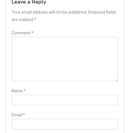
Leave a Reply
Your email address will not be published.
Required fields
are marked
*
Comment
*
Name
*
Email
*