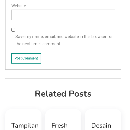
Website
Save my name, email, and website in this browser for
the next time I comment.
Related Posts
Tampilan
Fresh
Desain