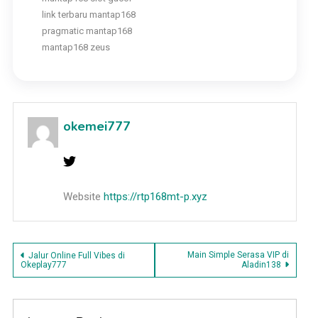
link terbaru mantap168
pragmatic mantap168
mantap168 zeus
okemei777
Website
https://rtp168mt-p.xyz
Post
Main Simple Serasa VIP di
Jalur Online Full Vibes di
Okeplay777
Aladin138
navigation