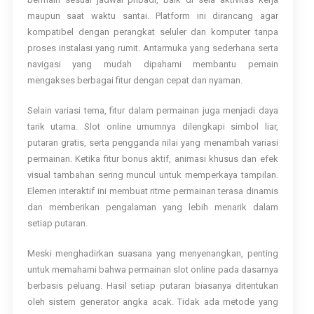
maupun saat waktu santai. Platform ini dirancang agar
kompatibel dengan perangkat seluler dan komputer tanpa
proses instalasi yang rumit. Antarmuka yang sederhana serta
navigasi yang mudah dipahami membantu pemain
mengakses berbagai fitur dengan cepat dan nyaman.
Selain variasi tema, fitur dalam permainan juga menjadi daya
tarik utama. Slot online umumnya dilengkapi simbol liar,
putaran gratis, serta pengganda nilai yang menambah variasi
permainan. Ketika fitur bonus aktif, animasi khusus dan efek
visual tambahan sering muncul untuk memperkaya tampilan.
Elemen interaktif ini membuat ritme permainan terasa dinamis
dan memberikan pengalaman yang lebih menarik dalam
setiap putaran.
Meski menghadirkan suasana yang menyenangkan, penting
untuk memahami bahwa permainan slot online pada dasarnya
berbasis peluang. Hasil setiap putaran biasanya ditentukan
oleh sistem generator angka acak. Tidak ada metode yang