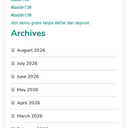
Aladdin138
Aladdin138
slot demo gratis tanpa daftar dan deposit
Archives
August 2026
July 2026
June 2026
May 2026
April 2026
March 2026