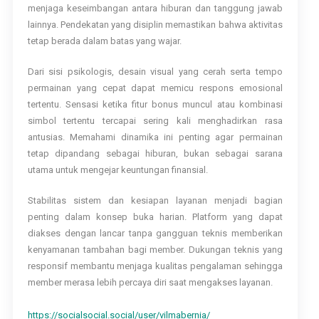
menjaga keseimbangan antara hiburan dan tanggung jawab
lainnya. Pendekatan yang disiplin memastikan bahwa aktivitas
tetap berada dalam batas yang wajar.
Dari sisi psikologis, desain visual yang cerah serta tempo
permainan yang cepat dapat memicu respons emosional
tertentu. Sensasi ketika fitur bonus muncul atau kombinasi
simbol tertentu tercapai sering kali menghadirkan rasa
antusias. Memahami dinamika ini penting agar permainan
tetap dipandang sebagai hiburan, bukan sebagai sarana
utama untuk mengejar keuntungan finansial.
Stabilitas sistem dan kesiapan layanan menjadi bagian
penting dalam konsep buka harian. Platform yang dapat
diakses dengan lancar tanpa gangguan teknis memberikan
kenyamanan tambahan bagi member. Dukungan teknis yang
responsif membantu menjaga kualitas pengalaman sehingga
member merasa lebih percaya diri saat mengakses layanan.
https://socialsocial.social/user/vilmabernia/