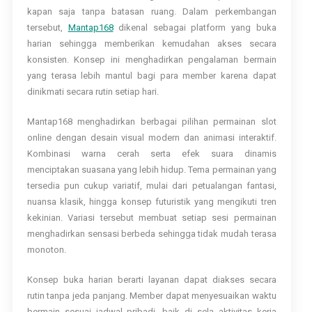
kapan saja tanpa batasan ruang. Dalam perkembangan
tersebut,
Mantap168
dikenal sebagai platform yang buka
harian sehingga memberikan kemudahan akses secara
konsisten. Konsep ini menghadirkan pengalaman bermain
yang terasa lebih mantul bagi para member karena dapat
dinikmati secara rutin setiap hari.
Mantap168 menghadirkan berbagai pilihan permainan slot
online dengan desain visual modern dan animasi interaktif.
Kombinasi warna cerah serta efek suara dinamis
menciptakan suasana yang lebih hidup. Tema permainan yang
tersedia pun cukup variatif, mulai dari petualangan fantasi,
nuansa klasik, hingga konsep futuristik yang mengikuti tren
kekinian. Variasi tersebut membuat setiap sesi permainan
menghadirkan sensasi berbeda sehingga tidak mudah terasa
monoton.
Konsep buka harian berarti layanan dapat diakses secara
rutin tanpa jeda panjang. Member dapat menyesuaikan waktu
bermain sesuai jadwal pribadi, baik di sela aktivitas kerja