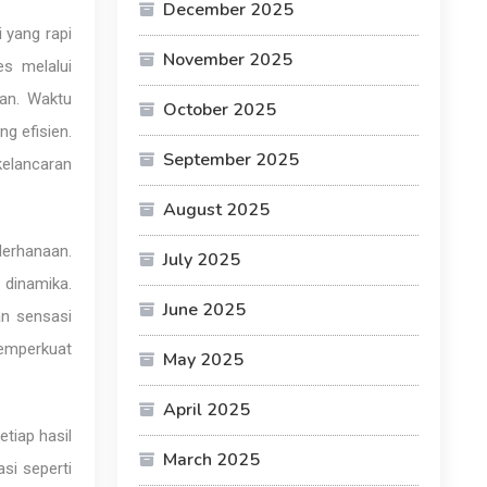
December 2025
 yang rapi
November 2025
s melalui
han. Waktu
October 2025
ng efisien.
September 2025
kelancaran
August 2025
derhanaan.
July 2025
 dinamika.
June 2025
an sensasi
memperkuat
May 2025
April 2025
tiap hasil
March 2025
si seperti