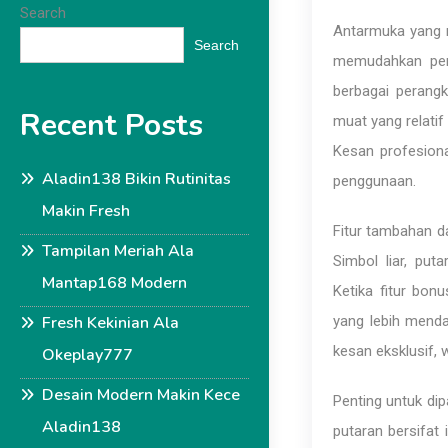
Search
Antarmuka yang r
Search
memudahkan perp
berbagai perang
Recent Posts
muat yang relatif
Kesan profesion
Aladin138 Bikin Rutinitas
penggunaan.
Makin Fresh
Fitur tambahan d
Tampilan Meriah Ala
Simbol liar, pu
Mantap168 Modern
Ketika fitur bon
Fresh Kekinian Ala
yang lebih mend
kesan eksklusif, 
Okeplay777
Desain Modern Makin Kece
Penting untuk di
Aladin138
putaran bersifat