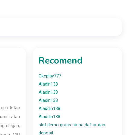
Recomend
Okeplay777
Aladin138
Aladin138
Aladin138
amun tetap
Aladdin138
umit atau
Aladdin138
slot demo gratis tanpa daftar dan
ng elegan,
deposit
erasa VIP