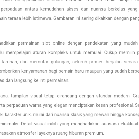
perpaduan antara kemudahan akses dan nuansa berkelas yan
in terasa lebih istimewa. Gambaran ini sering dikaitkan dengan pen
adirkan permainan slot online dengan pendekatan yang mudah 
rlu mempelajari aturan kompleks untuk memulai. Cukup memilih 
 taruhan, dan memutar gulungan, seluruh proses berjalan secara
emberikan kenyamanan bagi pemain baru maupun yang sudah berp
las dan langsung ke inti permainan.
na, tampilan visual tetap dirancang dengan standar modern. Gra
erta perpaduan warna yang elegan menciptakan kesan profesional. S
i karakter unik, mulai dari nuansa klasik yang mewah hingga konsep 
inimalis. Detail visual inilah yang menghadirkan suasana eksklusif
asakan atmosfer layaknya ruang hiburan premium.