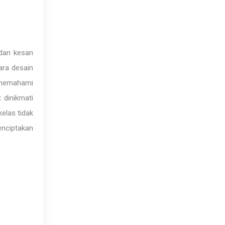
dan kesan
ra desain
 memahami
t dinikmati
elas tidak
nciptakan