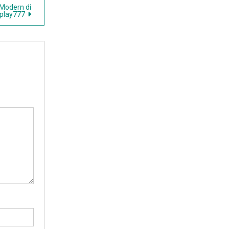
Modern di
play777