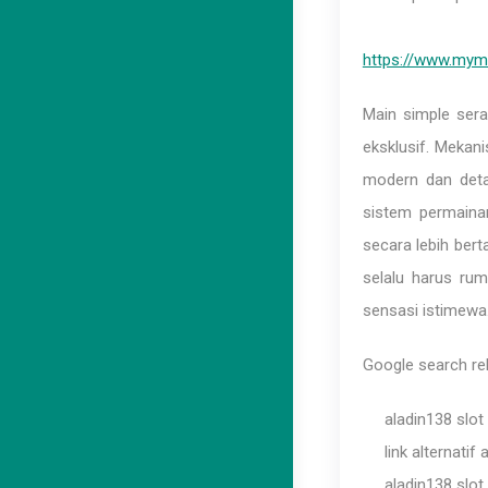
https://www.mym
Main simple ser
eksklusif. Meka
modern dan deta
sistem permainan,
secara lebih ber
selalu harus ru
sensasi istimewa
Google search re
aladin138 slot
link alternatif
aladin138 slot