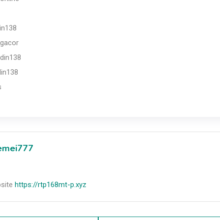
din138
 gacor
adin138
din138
s
emei777
site
https://rtp168mt-p.xyz