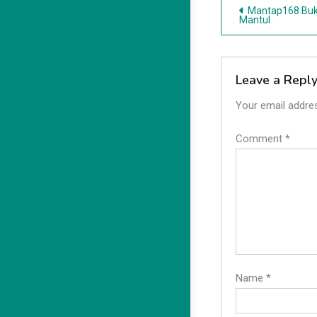
Post
Mantap168 Buk
Mantul
navigatio
Leave a Repl
Your email addres
Comment
*
Name
*