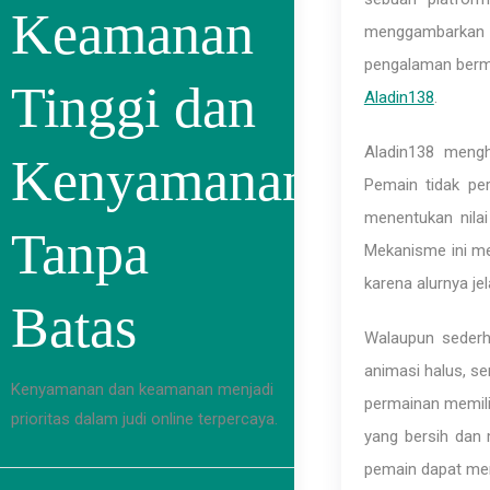
Keamanan
menggambarkan 
pengalaman berma
Tinggi dan
Aladin138
.
Aladin138 mengh
Kenyamanan
Pemain tidak pe
menentukan nilai
Tanpa
Mekanisme ini m
karena alurnya je
Batas
Walaupun sederha
animasi halus, s
Kenyamanan dan keamanan menjadi
permainan memilik
prioritas dalam judi online terpercaya.
yang bersih dan m
pemain dapat mer