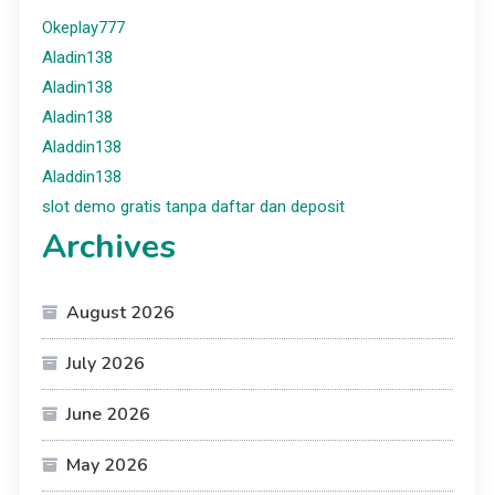
Okeplay777
Aladin138
Aladin138
Aladin138
Aladdin138
Aladdin138
slot demo gratis tanpa daftar dan deposit
Archives
August 2026
July 2026
June 2026
May 2026