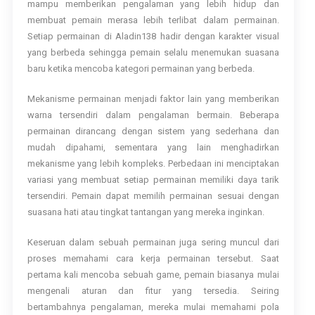
mampu memberikan pengalaman yang lebih hidup dan
membuat pemain merasa lebih terlibat dalam permainan.
Setiap permainan di Aladin138 hadir dengan karakter visual
yang berbeda sehingga pemain selalu menemukan suasana
baru ketika mencoba kategori permainan yang berbeda.
Mekanisme permainan menjadi faktor lain yang memberikan
warna tersendiri dalam pengalaman bermain. Beberapa
permainan dirancang dengan sistem yang sederhana dan
mudah dipahami, sementara yang lain menghadirkan
mekanisme yang lebih kompleks. Perbedaan ini menciptakan
variasi yang membuat setiap permainan memiliki daya tarik
tersendiri. Pemain dapat memilih permainan sesuai dengan
suasana hati atau tingkat tantangan yang mereka inginkan.
Keseruan dalam sebuah permainan juga sering muncul dari
proses memahami cara kerja permainan tersebut. Saat
pertama kali mencoba sebuah game, pemain biasanya mulai
mengenali aturan dan fitur yang tersedia. Seiring
bertambahnya pengalaman, mereka mulai memahami pola