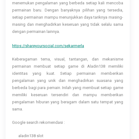
menemukan pengalaman yang berbeda setiap kali mencoba
permainan baru. Dengan banyaknya pilihan yang tersedia,
setiap permainan mampu menunjukkan daya tariknya masing-
masing dan menghadirkan keseruan yang tidak selalu sama
dengan permainan lainnya.
https://shareyoursocial.com/sekarmerla
Keberagaman tema, visual, tantangan, dan mekanisme
permainan membuat setiap game di Aladin138 memiliki
identitas yang kuat. Setiap permainan memberikan
pengalaman yang unik dan menghadirkan suasana yang
berbeda bagi para pemain. Inilah yang membuat setiap game
memiliki keseruan tersendiri dan mampu memberikan
pengalaman hiburan yang beragam dalam satu tempat yang
sama.
Google search rekomendasi :
aladin138 slot