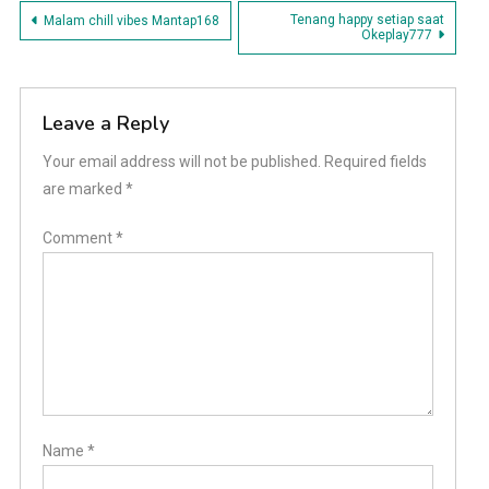
Post
Tenang happy setiap saat
Malam chill vibes Mantap168
Okeplay777
navigation
Leave a Reply
Your email address will not be published.
Required fields
are marked
*
Comment
*
Name
*