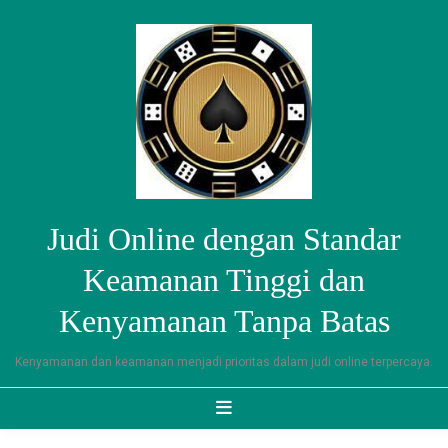
Skip
to
content
Judi Online dengan Standar
Keamanan Tinggi dan
Kenyamanan Tanpa Batas
Kenyamanan dan keamanan menjadi prioritas dalam judi online terpercaya.