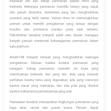
Keunikan lain dari setiap permainan adalah ritme yang
berbeda. Beberapa permainan memiliki tempo yang cepat
dan penuh dinamika, sementara yang lain menghadirkan
suasana yang lebih santai. Variasi ritme ini memungkinkan
pemain untuk memilih pengalaman yang sesuai dengan
kondisi dan preferensi mereka pada saat tertentu.
Fleksibilitas tersebut menjadi salah satu alasan mengapa
banyak pemain menikmati keberagaman permainan dalam
satu platform.
Aladin138 menjadi tempat yang menghadirkan berbagai
pengalaman hiburan melalui koleksi permainan yang
beragam. Setiap permainan memiliki ciri khas yang
membuatnya berbeda dari yang lain. Ada yang menarik
perhatian karena tema yang digunakan, ada yang menonjol
karena visual yang memukau, dan ada pula yang disukai
karena mekanisme permainannya yang unik.
Perbedaan tersebut menciptakan lingkungan permainan yang
kaya akan variasi dan penuh warna. Pemain dapat