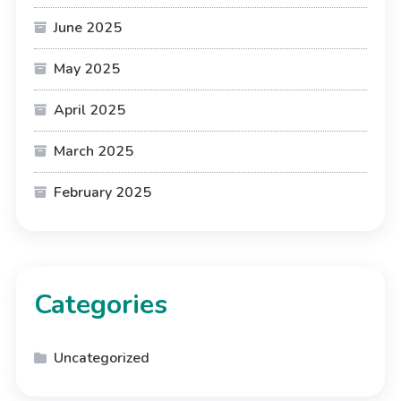
June 2025
May 2025
April 2025
March 2025
February 2025
Categories
Uncategorized