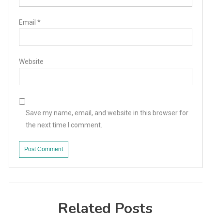
Email
*
Website
Save my name, email, and website in this browser for
the next time I comment.
Related Posts