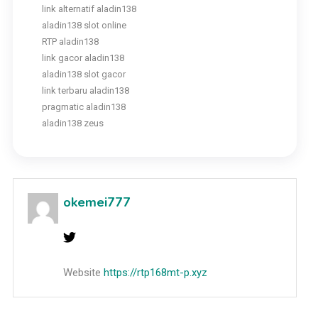
link alternatif aladin138
aladin138 slot online
RTP aladin138
link gacor aladin138
aladin138 slot gacor
link terbaru aladin138
pragmatic aladin138
aladin138 zeus
okemei777
Website
https://rtp168mt-p.xyz