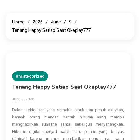
Home
2026
June
9
Tenang Happy Setiap Saat Okeplay777
Uncategorized
Tenang Happy Setiap Saat Okeplay777
June 9, 2026
Dalam kehidupan yang semakin sibuk dan penuh aktivitas,
banyak orang mencari bentuk hiburan yang mampu
menghadirkan suasana santai sekaligus menyenangkan.
Hiburan digital menjadi salah satu pilihan yang banyak
diminati karena mampu memberikan pengalaman yang