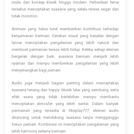
mulai dari konsep klasik hingga modern. Perbedaan tema
tersebut menciptakan suasana yang selalu terasa segar dan
tidak monoton.
Animasi yang halus turut memberikan kontribusi terhadap
kenyamanan bermain. Gerakan visual yang berjalan dengan
lancar menciptakan pengalaman yang lebih natural dan
membuat permainan terasa lebih hidup. Ketika setiap elemen
bergerak dengan baik, suasana bermain menjadi lebih
nyaman dan mampu memberikan pengalaman yang lebih
menyenangkan bagi pemain.
Audio juga menjadi bagian penting dalam menciptakan
suasana tenang dan happy. Musik latar yang seimbang serta
efek suara yang tidak berlebihan mampu membantu
menciptakan atmosfer yang lebih santai. Dalam banyak
permainan yang tersedia di Okeplay777, elemen audio
dirancang untuk mendukung suasana tanpa mengganggu
fokus pemain. Kombinasi ini menciptakan pengalaman yang
lebih harmonis selama bermain.