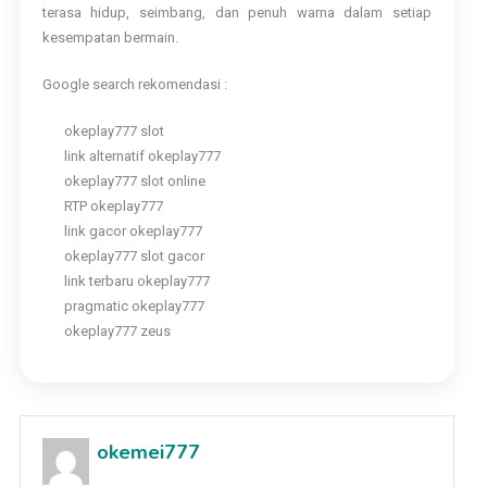
terasa hidup, seimbang, dan penuh warna dalam setiap
kesempatan bermain.
Google search rekomendasi :
okeplay777 slot
link alternatif okeplay777
okeplay777 slot online
RTP okeplay777
link gacor okeplay777
okeplay777 slot gacor
link terbaru okeplay777
pragmatic okeplay777
okeplay777 zeus
okemei777